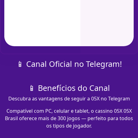
📱 Canal Oficial no Telegram!
📱 Benefícios do Canal
Descubra as vantagens de seguir a 05X no Telegram
Compatível com PC, celular e tablet, o cassino 05X 05X
Brasil oferece mais de 300 jogos — perfeito para todos
os tipos de jogador.