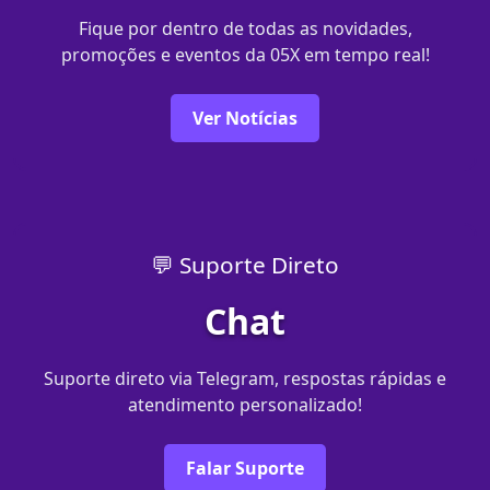
Fique por dentro de todas as novidades,
promoções e eventos da 05X em tempo real!
Ver Notícias
💬 Suporte Direto
Chat
Suporte direto via Telegram, respostas rápidas e
atendimento personalizado!
Falar Suporte