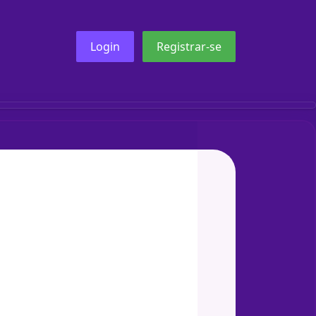
Login
Registrar-se