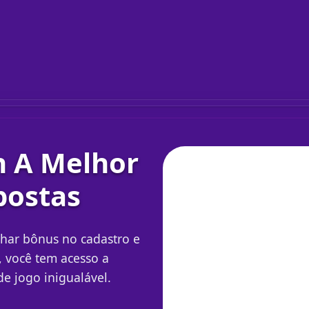
n A Melhor
postas
har bônus no cadastro e
 você tem acesso a
e jogo inigualável.