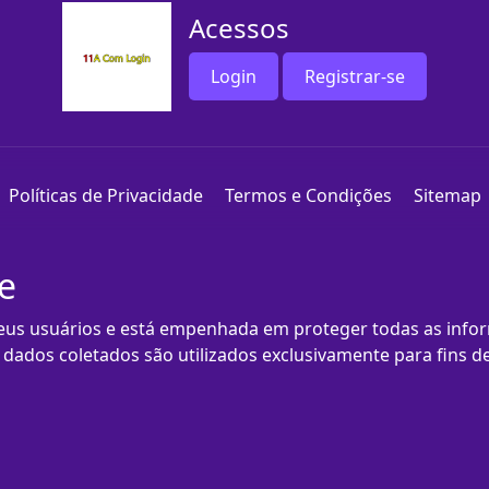
Acessos
Login
Registrar-se
Políticas de Privacidade
Termos e Condições
Sitemap
de
seus usuários e está empenhada em proteger todas as info
dados coletados são utilizados exclusivamente para fins d