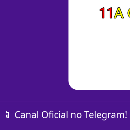
📱 Canal Oficial no Telegram!