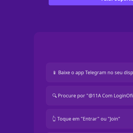
📱 Baixe o app Telegram no seu disp
🔍 Procure por "@11A Com LoginOfic
👆 Toque em "Entrar" ou "Join"