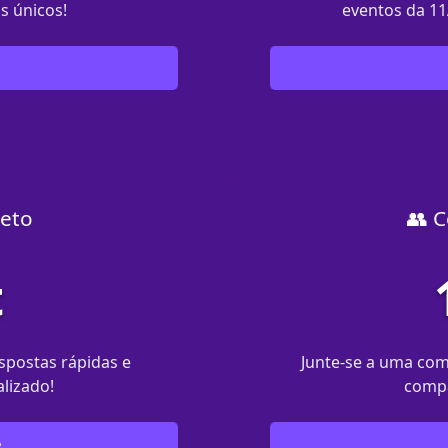
s únicos!
eventos da 11
reto
👥 
t
espostas rápidas e
Junte-se a uma com
lizado!
compa
e