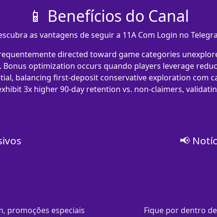
📱 Benefícios do Canal
scubra as vantagens de seguir a 11A Com Login no Teleg
requentemente directed toward game categories unexplore
h. Bonus optimization occurs quando players leverage redu
tential, balancing first-deposit conservative exploration com 
hibit 3x higher 90-day retention vs. non-claimers, validat
sivos
📢 Notí
m, promoções especiais
Fique por dentro d