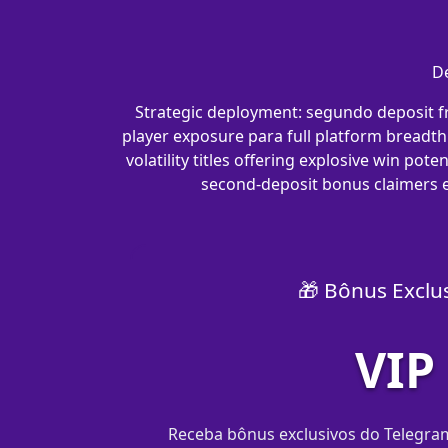
De
Strategic deployment: segundo deposit f
player exposure para full platform breadt
volatility titles offering explosive win po
second-deposit bonus claimers ex
🎁 Bônus Exclu
VIP
Receba bônus exclusivos do Telegra