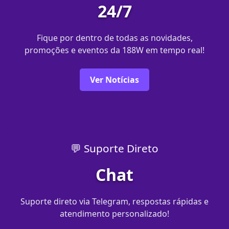
24/7
Fique por dentro de todas as novidades,
promoções e eventos da 188W em tempo real!
Ver Notícias
💬 Suporte Direto
Chat
Suporte direto via Telegram, respostas rápidas e
atendimento personalizado!