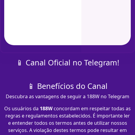
📱 Canal Oficial no Telegram!
📱 Benefícios do Canal
Descubra as vantagens de seguir a 188W no Telegram
Os usuários da
188W
concordam em respeitar todas as
regras e regulamentos estabelecidos. É importante ler
e entender todos os termos antes de utilizar nossos
serviços. A violação destes termos pode resultar em