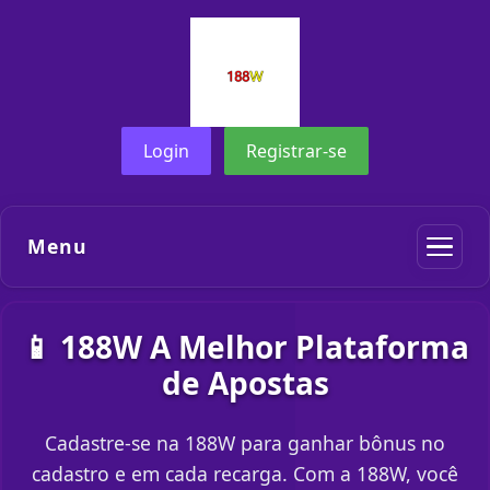
Login
Registrar-se
Menu
📱 188W A Melhor Plataforma
de Apostas
Cadastre-se na 188W para ganhar bônus no
cadastro e em cada recarga. Com a 188W, você