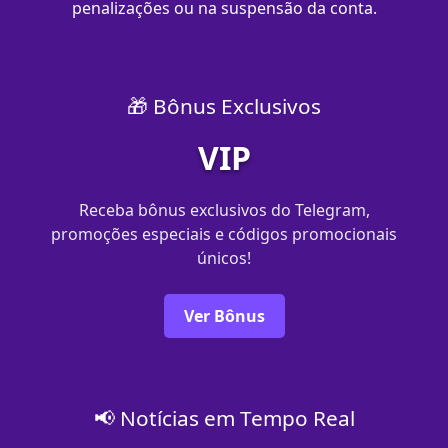
penalizações ou na suspensão da conta.
🎁 Bônus Exclusivos
VIP
Receba bônus exclusivos do Telegram,
promoções especiais e códigos promocionais
únicos!
Ver Bônus
📢 Notícias em Tempo Real