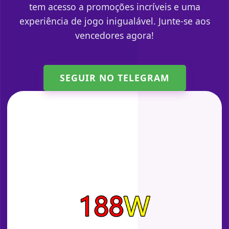
tem acesso a promoções incríveis e uma
experiência de jogo inigualável. Junte-se aos
vencedores agora!
SEGUIR NO TELEGRAM