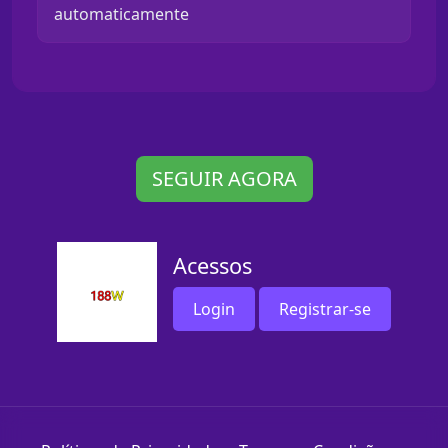
automaticamente
SEGUIR AGORA
Acessos
Login
Registrar-se