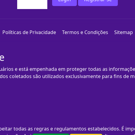
Políticas de Privacidade
Termos e Condições
Sitemap
de
suários e está empenhada em proteger todas as informaçõe
os coletados são utilizados exclusivamente para fins de m
itar todas as regras e regulamentos estabelecidos. É impo