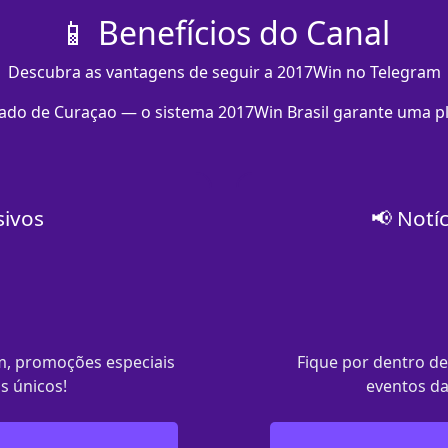
📱 Benefícios do Canal
Descubra as vantagens de seguir a 2017Win no Telegram
cado de Curaçao — o sistema 2017Win Brasil garante uma pl
sivos
📢 Notí
m, promoções especiais
Fique por dentro d
s únicos!
eventos da