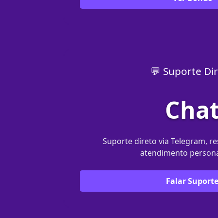
💬 Suporte Di
Cha
Suporte direto via Telegram, r
atendimento persona
Falar Suport