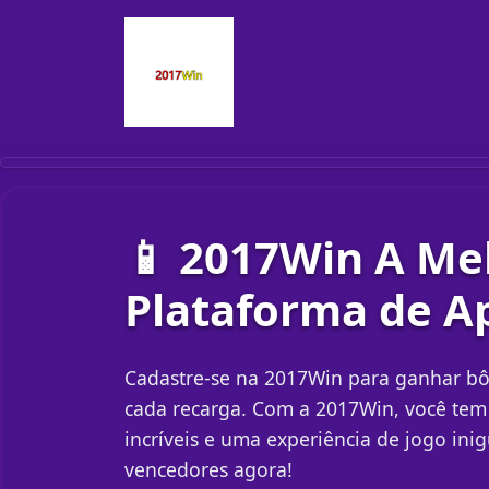
📱 2017Win A Me
Plataforma de A
Cadastre-se na 2017Win para ganhar bô
cada recarga. Com a 2017Win, você tem
incríveis e uma experiência de jogo inig
vencedores agora!