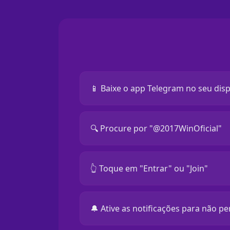
📱 Baixe o app Telegram no seu disp
🔍 Procure por "@2017WinOficial"
👆 Toque em "Entrar" ou "Join"
🔔 Ative as notificações para não p