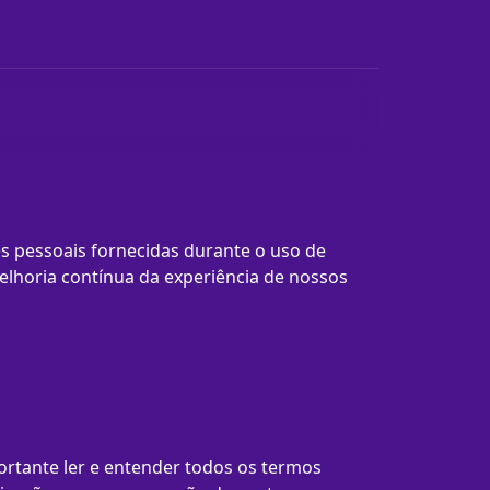
s pessoais fornecidas durante o uso de
elhoria contínua da experiência de nossos
rtante ler e entender todos os termos