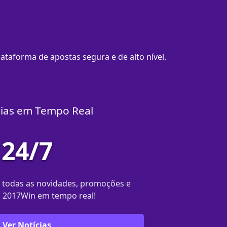
ataforma de apostas segura e de alto nível.
cias em Tempo Real
24/7
e todas as novidades, promoções e
 2017Win em tempo real!
Ver Notícias