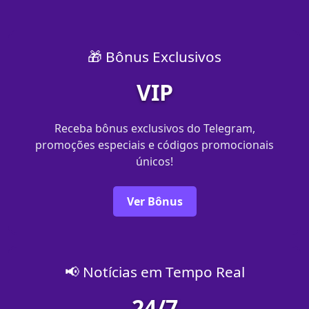
🎁 Bônus Exclusivos
VIP
Receba bônus exclusivos do Telegram,
promoções especiais e códigos promocionais
únicos!
Ver Bônus
📢 Notícias em Tempo Real
24/7