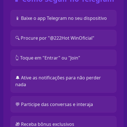
📱 Baixe o app Telegram no seu dispositivo
🔍 Procure por "@222Hot WinOficial"
👆 Toque em "Entrar" ou "Join"
🔔 Ative as notificações para não perder
nada
💬 Participe das conversas e interaja
🎁 Receba bônus exclusivos