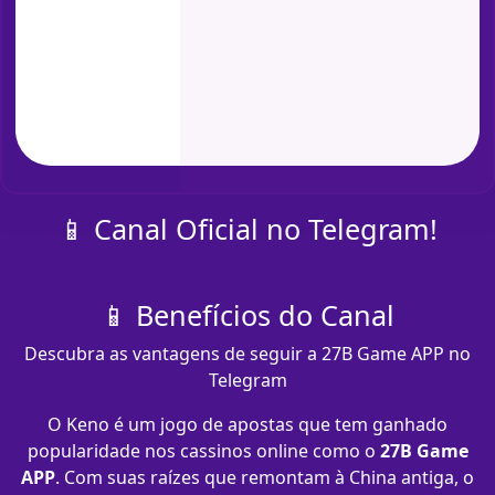
📱 Canal Oficial no Telegram!
📱 Benefícios do Canal
Descubra as vantagens de seguir a 27B Game APP no
Telegram
O Keno é um jogo de apostas que tem ganhado
popularidade nos cassinos online como o
27B Game
APP
. Com suas raízes que remontam à China antiga, o