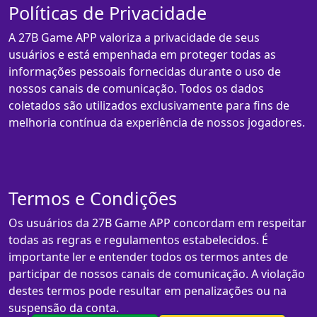
Políticas de Privacidade
A 27B Game APP valoriza a privacidade de seus
usuários e está empenhada em proteger todas as
informações pessoais fornecidas durante o uso de
nossos canais de comunicação. Todos os dados
coletados são utilizados exclusivamente para fins de
melhoria contínua da experiência de nossos jogadores.
Termos e Condições
Os usuários da 27B Game APP concordam em respeitar
todas as regras e regulamentos estabelecidos. É
importante ler e entender todos os termos antes de
participar de nossos canais de comunicação. A violação
destes termos pode resultar em penalizações ou na
suspensão da conta.