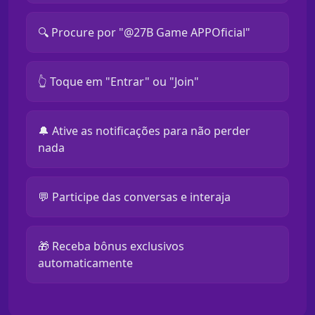
🔍 Procure por "@27B Game APPOficial"
👆 Toque em "Entrar" ou "Join"
🔔 Ative as notificações para não perder
nada
💬 Participe das conversas e interaja
🎁 Receba bônus exclusivos
automaticamente