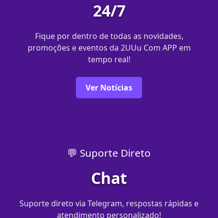
24/7
Fique por dentro de todas as novidades,
promoções e eventos da 2UUu Com APP em
tempo real!
Ver Notícias
💬 Suporte Direto
Chat
Suporte direto via Telegram, respostas rápidas e
atendimento personalizado!