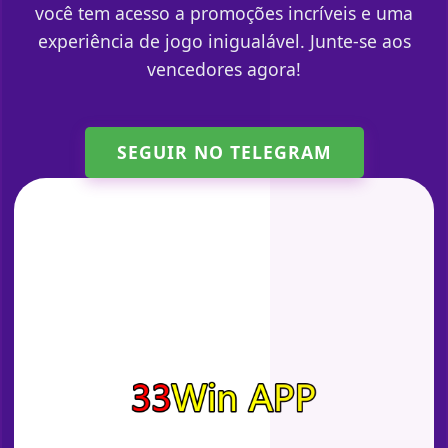
você tem acesso a promoções incríveis e uma
experiência de jogo inigualável. Junte-se aos
vencedores agora!
SEGUIR NO TELEGRAM