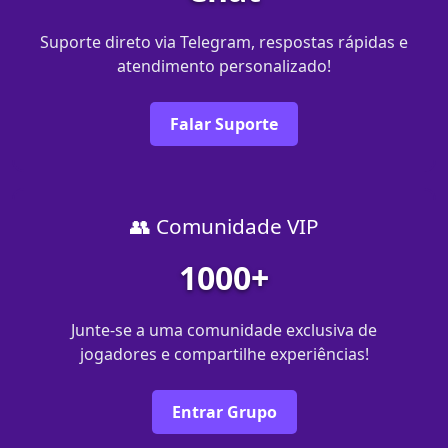
Suporte direto via Telegram, respostas rápidas e
atendimento personalizado!
Falar Suporte
👥 Comunidade VIP
1000+
Junte-se a uma comunidade exclusiva de
jogadores e compartilhe experiências!
Entrar Grupo