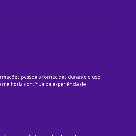
ormações pessoais fornecidas durante o uso
e melhoria contínua da experiência de