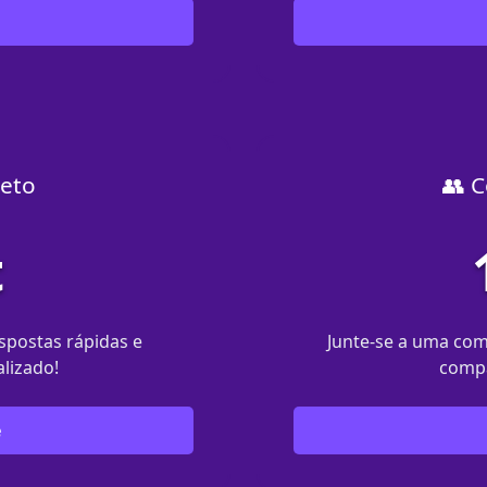
reto
👥 
t
espostas rápidas e
Junte-se a uma com
lizado!
compa
e