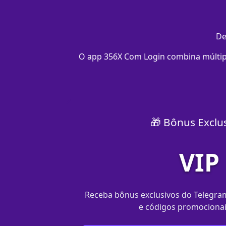
De
O app 356X Com Login combina múltipl
🎁 Bônus Exclu
VIP
Receba bônus exclusivos do Telegra
e códigos promocionai