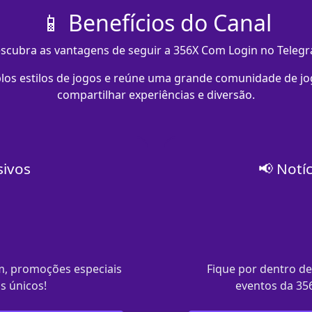
📱 Benefícios do Canal
scubra as vantagens de seguir a 356X Com Login no Teleg
os estilos de jogos e reúne uma grande comunidade de jo
compartilhar experiências e diversão.
sivos
📢 Notí
m, promoções especiais
Fique por dentro d
s únicos!
eventos da 35