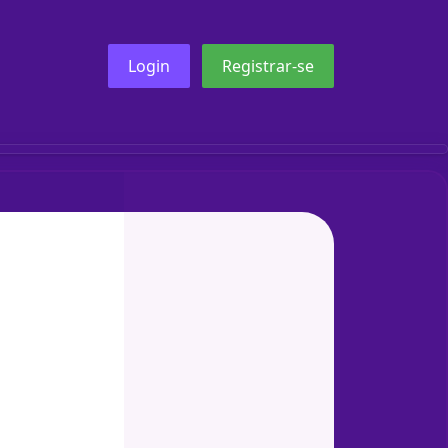
Login
Registrar-se