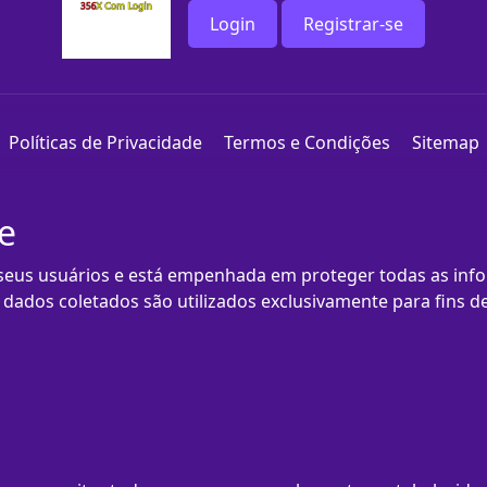
Login
Registrar-se
Políticas de Privacidade
Termos e Condições
Sitemap
de
 seus usuários e está empenhada em proteger todas as inf
dados coletados são utilizados exclusivamente para fins d