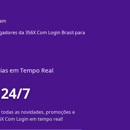
ram
gadores da 356X Com Login Brasil para
cias em Tempo Real
24/7
e todas as novidades, promoções e
6X Com Login em tempo real!