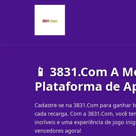
📱 3831.Com A M
Plataforma de A
Cadastre-se na 3831.Com para ganhar 
cada recarga. Com a 3831.Com, você t
incríveis e uma experiência de jogo inig
vencedores agora!