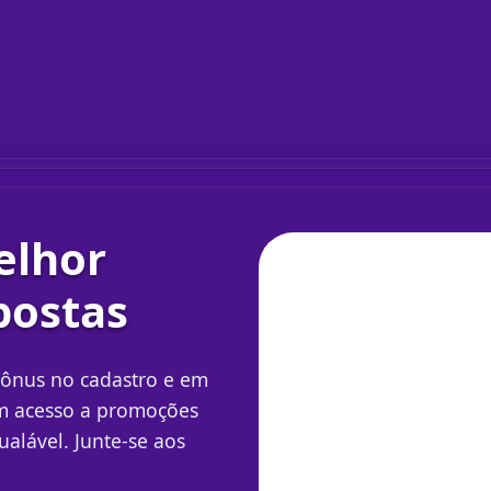
elhor
postas
bônus no cadastro e em
em acesso a promoções
ualável. Junte-se aos