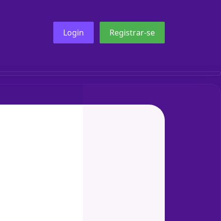
Login
Registrar-se