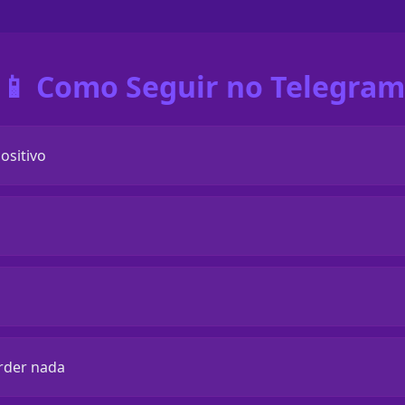
📱 Como Seguir no Telegram
ositivo
erder nada