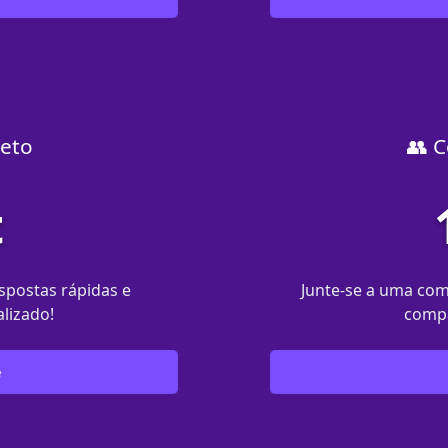
reto
👥 
t
espostas rápidas e
Junte-se a uma com
lizado!
compa
e