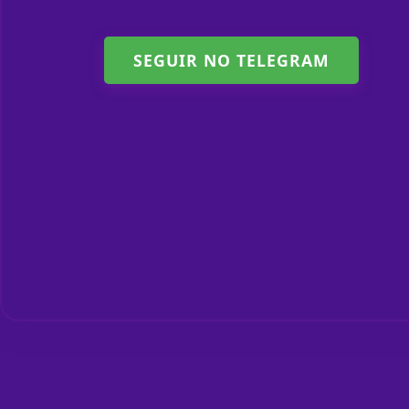
SEGUIR NO TELEGRAM