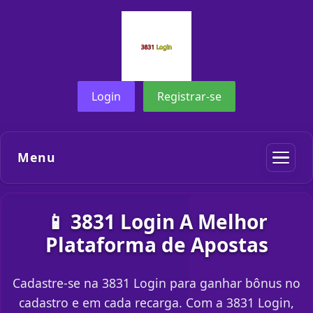
Login
Registrar-se
Menu
📱 3831 Login A Melhor
Plataforma de Apostas
Cadastre-se na 3831 Login para ganhar bônus no
cadastro e em cada recarga. Com a 3831 Login,