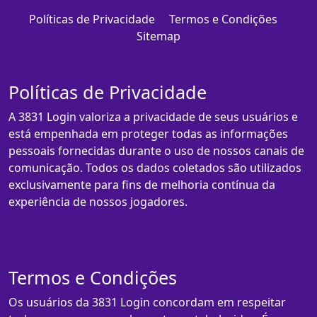
Políticas de Privacidade
Termos e Condições
Sitemap
Políticas de Privacidade
A 3831 Login valoriza a privacidade de seus usuários e
está empenhada em proteger todas as informações
pessoais fornecidas durante o uso de nossos canais de
comunicação. Todos os dados coletados são utilizados
exclusivamente para fins de melhoria contínua da
experiência de nossos jogadores.
Termos e Condições
Os usuários da 3831 Login concordam em respeitar