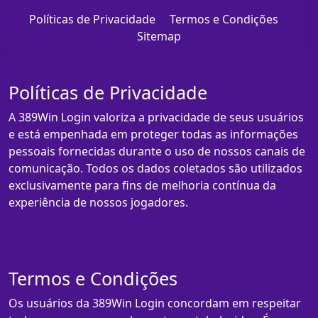
Políticas de Privacidade
Termos e Condições
Sitemap
Políticas de Privacidade
A 389Win Login valoriza a privacidade de seus usuários
e está empenhada em proteger todas as informações
pessoais fornecidas durante o uso de nossos canais de
comunicação. Todos os dados coletados são utilizados
exclusivamente para fins de melhoria contínua da
experiência de nossos jogadores.
Termos e Condições
Os usuários da 389Win Login concordam em respeitar