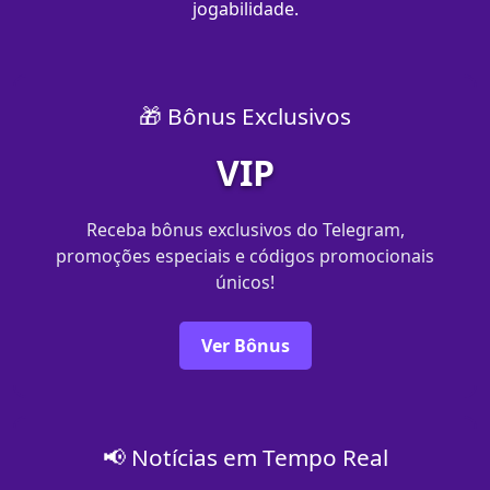
jogabilidade.
🎁 Bônus Exclusivos
VIP
Receba bônus exclusivos do Telegram,
promoções especiais e códigos promocionais
únicos!
Ver Bônus
📢 Notícias em Tempo Real