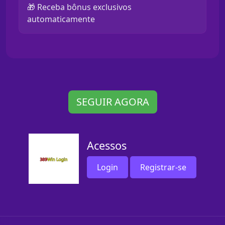
🎁 Receba bônus exclusivos
automaticamente
SEGUIR AGORA
Acessos
Login
Registrar-se