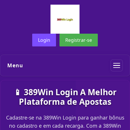
Login
Registrar-se
Menu
📱 389Win Login A Melhor
Plataforma de Apostas
Cadastre-se na 389Win Login para ganhar bônus
no cadastro e em cada recarga. Com a 389Win