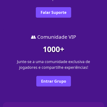
Falar Suporte
👥 Comunidade VIP
1000+
Junte-se a uma comunidade exclusiva de
jogadores e compartilhe experiências!
Entrar Grupo