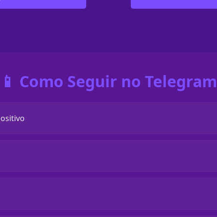
📱 Como Seguir no Telegram
ositivo