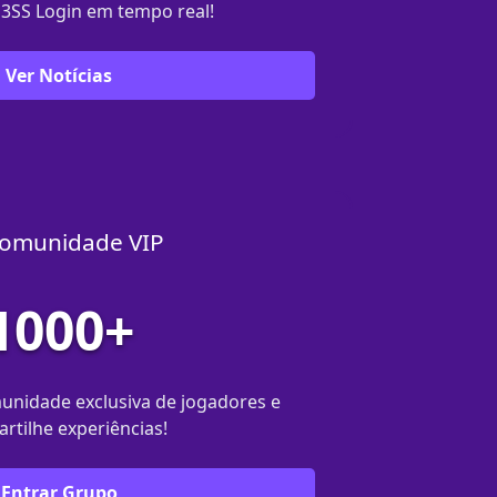
 3SS Login em tempo real!
Ver Notícias
Comunidade VIP
1000+
unidade exclusiva de jogadores e
rtilhe experiências!
Entrar Grupo