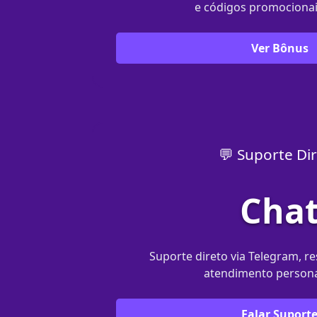
e códigos promocionai
Ver Bônus
💬 Suporte Di
Cha
Suporte direto via Telegram, r
atendimento persona
Falar Suport