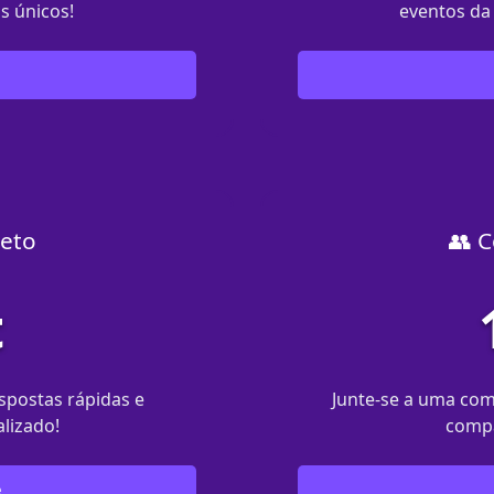
s únicos!
eventos da
reto
👥 
t
espostas rápidas e
Junte-se a uma com
lizado!
compa
e