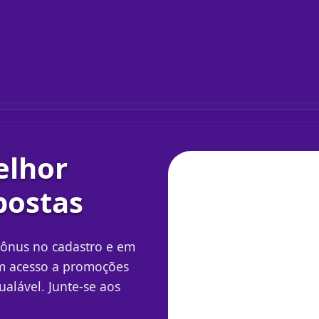
elhor
postas
bônus no cadastro e em
em acesso a promoções
ualável. Junte-se aos