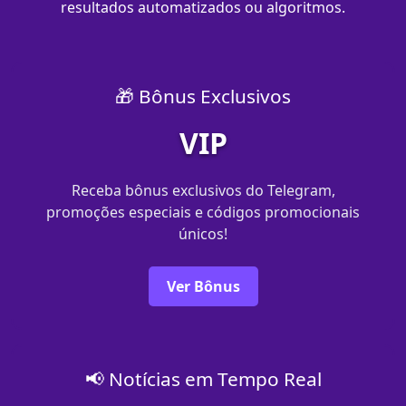
resultados automatizados ou algoritmos.
🎁 Bônus Exclusivos
VIP
Receba bônus exclusivos do Telegram,
promoções especiais e códigos promocionais
únicos!
Ver Bônus
📢 Notícias em Tempo Real