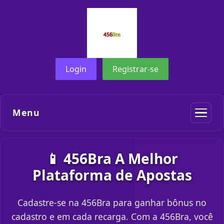
Login
Registrar-se
Menu
📱 456Bra A Melhor
Plataforma de Apostas
Cadastre-se na 456Bra para ganhar bônus no
cadastro e em cada recarga. Com a 456Bra, você