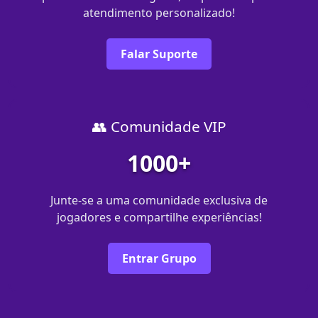
atendimento personalizado!
Falar Suporte
👥 Comunidade VIP
1000+
Junte-se a uma comunidade exclusiva de
jogadores e compartilhe experiências!
Entrar Grupo