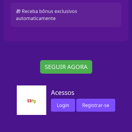
🎁 Receba bônus exclusivos
automaticamente
SEGUIR AGORA
Acessos
Login
Registrar-se