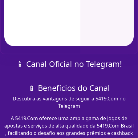
📱 Canal Oficial no Telegram!
📱 Benefícios do Canal
Descubra as vantagens de seguir a 5419.Com no
Telegram
A 5419.Com oferece uma ampla gama de jogos de
apostas e serviços de alta qualidade da 5419.Com Brasil
, facilitando o desafio aos grandes prêmios e cashback