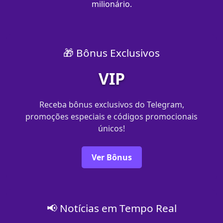
milionário.
🎁 Bônus Exclusivos
VIP
Receba bônus exclusivos do Telegram,
promoções especiais e códigos promocionais
únicos!
Ver Bônus
📢 Notícias em Tempo Real