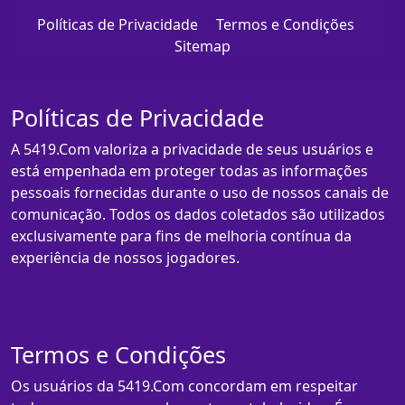
Políticas de Privacidade
Termos e Condições
Sitemap
Políticas de Privacidade
A 5419.Com valoriza a privacidade de seus usuários e
está empenhada em proteger todas as informações
pessoais fornecidas durante o uso de nossos canais de
comunicação. Todos os dados coletados são utilizados
exclusivamente para fins de melhoria contínua da
experiência de nossos jogadores.
Termos e Condições
Os usuários da 5419.Com concordam em respeitar