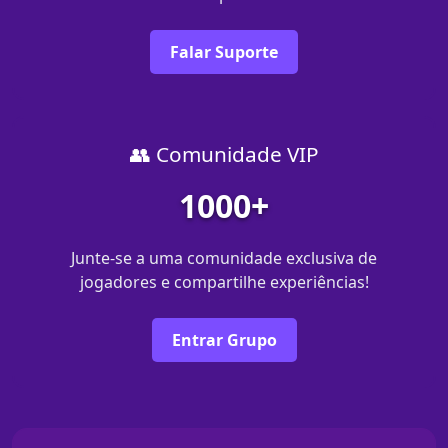
Falar Suporte
👥 Comunidade VIP
1000+
Junte-se a uma comunidade exclusiva de
jogadores e compartilhe experiências!
Entrar Grupo