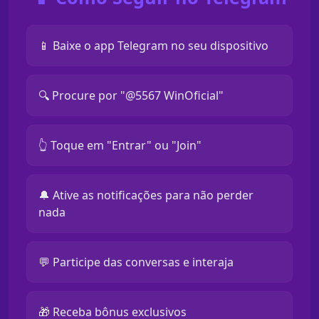
📱 Baixe o app Telegram no seu dispositivo
🔍 Procure por "@5567 WinOficial"
👆 Toque em "Entrar" ou "Join"
🔔 Ative as notificações para não perder
nada
💬 Participe das conversas e interaja
🎁 Receba bônus exclusivos