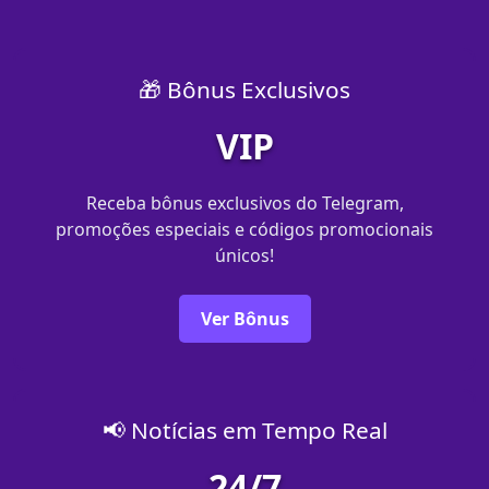
🎁 Bônus Exclusivos
VIP
Receba bônus exclusivos do Telegram,
promoções especiais e códigos promocionais
únicos!
Ver Bônus
📢 Notícias em Tempo Real
24/7