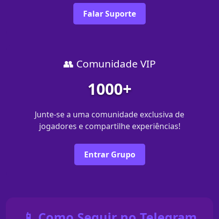
Falar Suporte
👥 Comunidade VIP
1000+
Junte-se a uma comunidade exclusiva de
jogadores e compartilhe experiências!
Entrar Grupo
📱 Como Seguir no Telegram