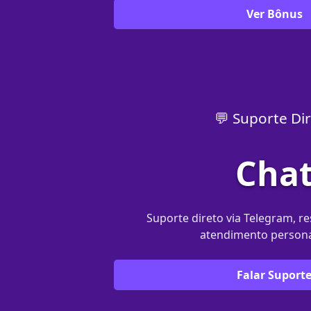
Ver Bônus
💬 Suporte Di
Cha
Suporte direto via Telegram, r
atendimento persona
Falar Suport