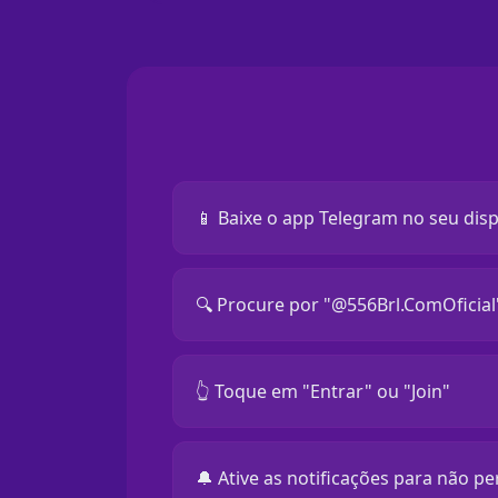
📱 Baixe o app Telegram no seu disp
🔍 Procure por "@556Brl.ComOficial
👆 Toque em "Entrar" ou "Join"
🔔 Ative as notificações para não p