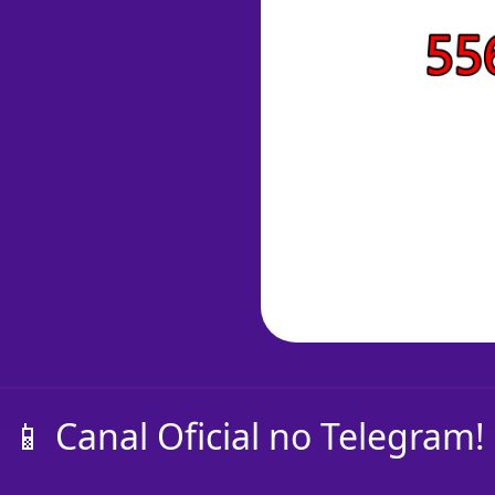
📱 Canal Oficial no Telegram!