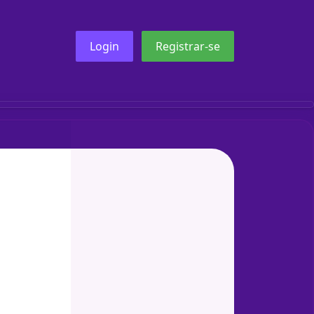
Login
Registrar-se