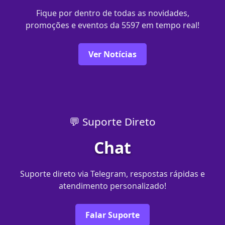
Fique por dentro de todas as novidades,
promoções e eventos da 5597 em tempo real!
Ver Notícias
💬 Suporte Direto
Chat
Suporte direto via Telegram, respostas rápidas e
atendimento personalizado!
Falar Suporte