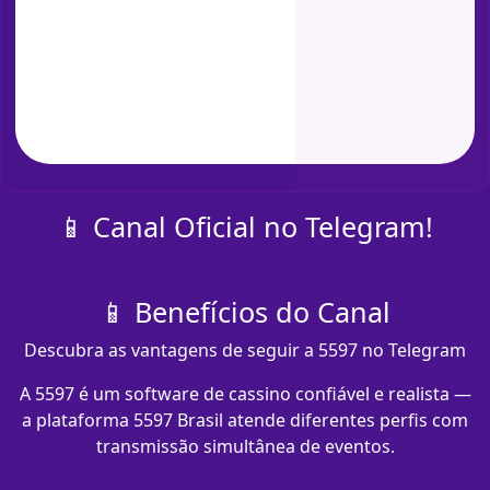
📱 Canal Oficial no Telegram!
📱 Benefícios do Canal
Descubra as vantagens de seguir a 5597 no Telegram
A 5597 é um software de cassino confiável e realista —
a plataforma 5597 Brasil atende diferentes perfis com
transmissão simultânea de eventos.