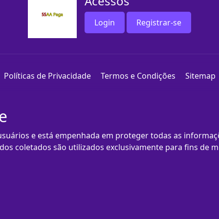
Acessos
Login
Registrar-se
Políticas de Privacidade
Termos e Condições
Sitemap
de
 usuários e está empenhada em proteger todas as informaç
os coletados são utilizados exclusivamente para fins de m