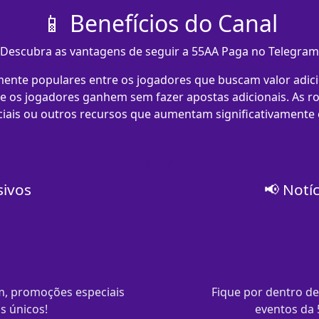
📱 Benefícios do Canal
Descubra as vantagens de seguir a 55AA Paga no Telegram
mente populares entre os jogadores que buscam valor adici
e os jogadores ganhem sem fazer apostas adicionais. As r
ciais ou outros recursos que aumentam significativamente 
sivos
📢 Notí
m, promoções especiais
Fique por dentro d
s únicos!
eventos da 