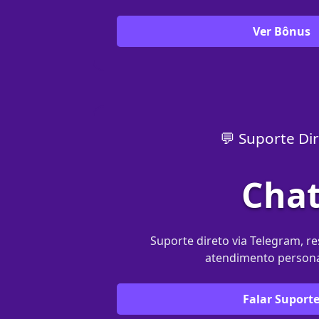
Ver Bônus
💬 Suporte Di
Cha
Suporte direto via Telegram, r
atendimento persona
Falar Suport