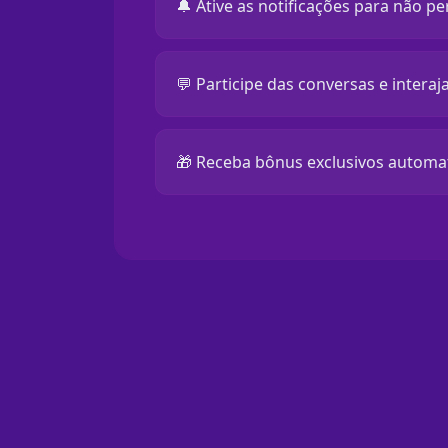
🔔 Ative as notificações para não p
💬 Participe das conversas e interaj
🎁 Receba bônus exclusivos autom