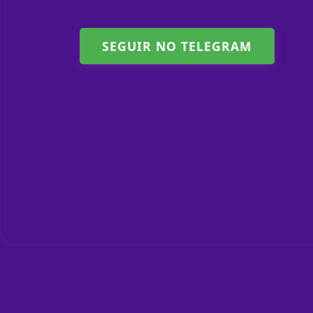
SEGUIR NO TELEGRAM