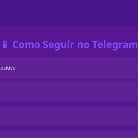
📱 Como Seguir no Telegram
ositivo