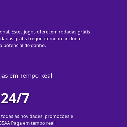
onal. Estes jogos oferecem rodadas grátis
odadas grátis frequentemente incluem
o potencial de ganho.
cias em Tempo Real
24/7
e todas as novidades, promoções e
55AA Paga em tempo real!