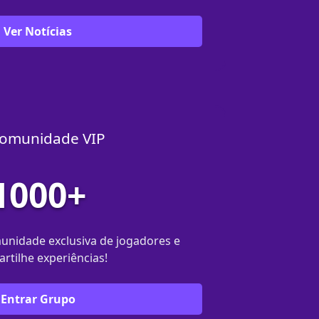
Ver Notícias
Comunidade VIP
1000+
unidade exclusiva de jogadores e
rtilhe experiências!
Entrar Grupo