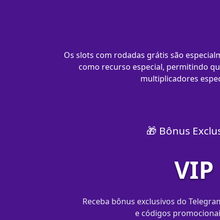
Os slots com rodadas grátis são especial
como recurso especial, permitindo qu
multiplicadores espe
🎁 Bônus Exclu
VIP
Receba bônus exclusivos do Telegra
e códigos promocionai