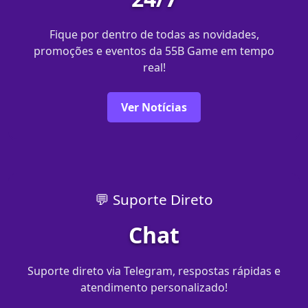
Fique por dentro de todas as novidades,
promoções e eventos da 55B Game em tempo
real!
Ver Notícias
💬 Suporte Direto
Chat
Suporte direto via Telegram, respostas rápidas e
atendimento personalizado!