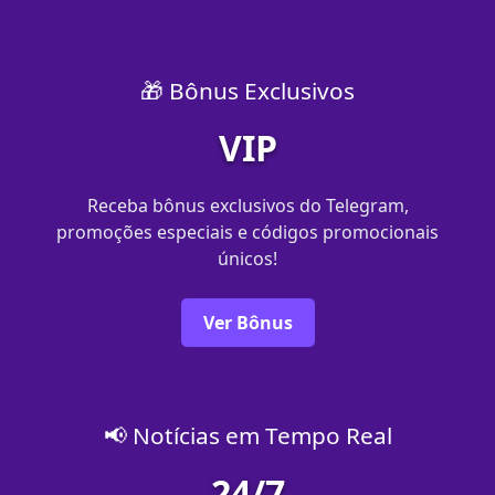
🎁 Bônus Exclusivos
VIP
Receba bônus exclusivos do Telegram,
promoções especiais e códigos promocionais
únicos!
Ver Bônus
📢 Notícias em Tempo Real
24/7