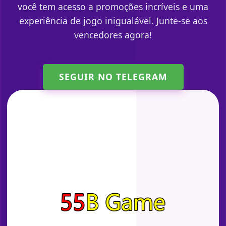
você tem acesso a promoções incríveis e uma
experiência de jogo inigualável. Junte-se aos
vencedores agora!
SEGUIR NO TELEGRAM