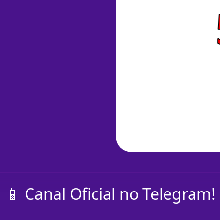
📱 Canal Oficial no Telegram!