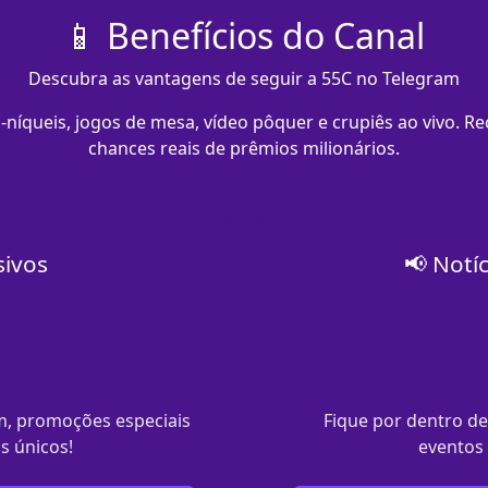
📱 Benefícios do Canal
Descubra as vantagens de seguir a 55C no Telegram
íqueis, jogos de mesa, vídeo pôquer e crupiês ao vivo. Re
chances reais de prêmios milionários.
sivos
📢 Notí
m, promoções especiais
Fique por dentro d
s únicos!
eventos