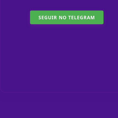
SEGUIR NO TELEGRAM