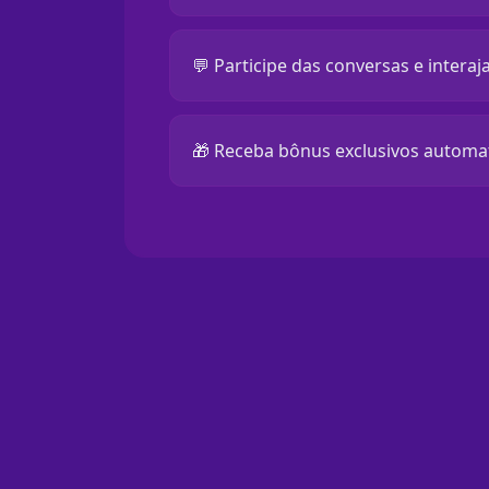
💬 Participe das conversas e interaj
🎁 Receba bônus exclusivos autom