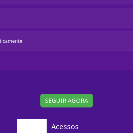
a
aticamente
SEGUIR AGORA
Acessos