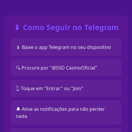
📱 Como Seguir no Telegram
📱 Baixe o app Telegram no seu dispositivo
🔍 Procure por "@55D CasinoOficial"
👆 Toque em "Entrar" ou "Join"
🔔 Ative as notificações para não perder
nada