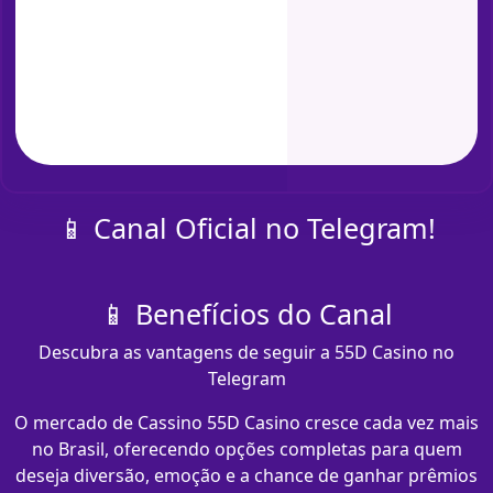
📱 Canal Oficial no Telegram!
📱 Benefícios do Canal
Descubra as vantagens de seguir a 55D Casino no
Telegram
O mercado de Cassino 55D Casino cresce cada vez mais
no Brasil, oferecendo opções completas para quem
deseja diversão, emoção e a chance de ganhar prêmios