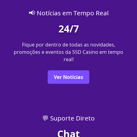
📢 Notícias em Tempo Real
24/7
Fique por dentro de todas as novidades,
promoções e eventos da 55D Casino em tempo
real!
Ver Notícias
💬 Suporte Direto
Chat