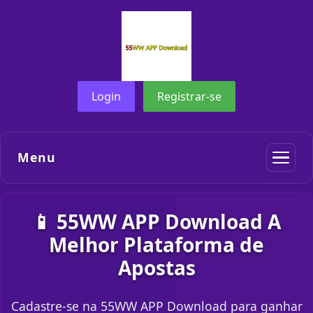
Login
Registrar-se
Menu
📱 55WW APP Download A
Melhor Plataforma de
Apostas
Cadastre-se na 55WW APP Download para ganhar