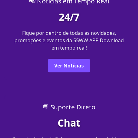
📢 Notícias em Tempo Real
24/7
Fique por dentro de todas as novidades,
promoções e eventos da 55WW APP Download
em tempo real!
Ver Notícias
💬 Suporte Direto
Chat