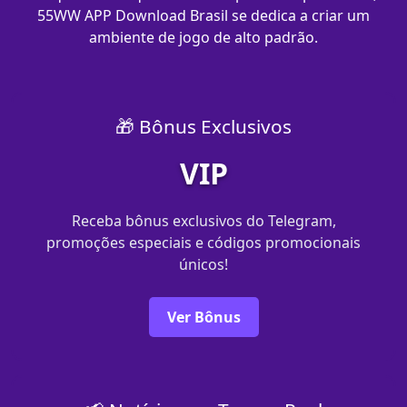
55WW APP Download Brasil se dedica a criar um
ambiente de jogo de alto padrão.
🎁 Bônus Exclusivos
VIP
Receba bônus exclusivos do Telegram,
promoções especiais e códigos promocionais
únicos!
Ver Bônus