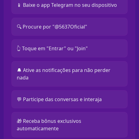
📱 Baixe o app Telegram no seu dispositivo
🔍 Procure por "@5637Oficial"
👆 Toque em "Entrar" ou "Join"
🔔 Ative as notificações para não perder
nada
💬 Participe das conversas e interaja
🎁 Receba bônus exclusivos
automaticamente