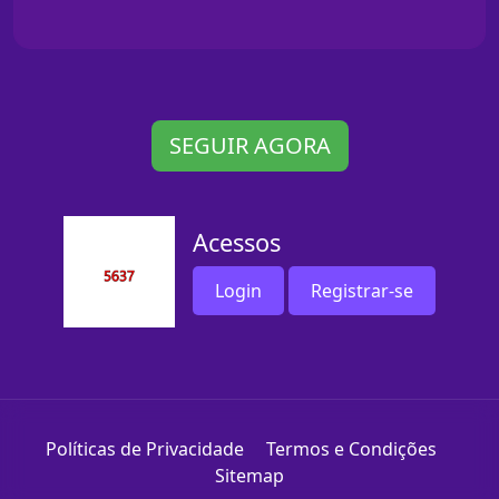
SEGUIR AGORA
Acessos
Login
Registrar-se
Políticas de Privacidade
Termos e Condições
Sitemap