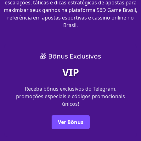
escalações, táticas e dicas estratégicas de apostas para
maximizar seus ganhos na plataforma 56D Game Brasil,
referência em apostas esportivas e cassino online no
Brasil.
🎁 Bônus Exclusivos
VIP
Receba bônus exclusivos do Telegram,
promoções especiais e códigos promocionais
únicos!
Ver Bônus