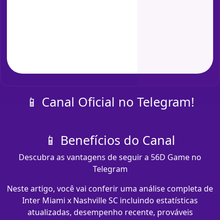
📱 Canal Oficial no Telegram!
📱 Benefícios do Canal
Descubra as vantagens de seguir a 56D Game no
Telegram
Neste artigo, você vai conferir uma análise completa de
Inter Miami x Nashville SC incluindo estatísticas
atualizadas, desempenho recente, prováveis