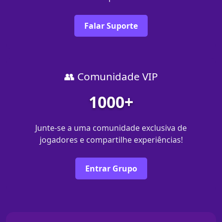
Falar Suporte
👥 Comunidade VIP
1000+
Junte-se a uma comunidade exclusiva de
jogadores e compartilhe experiências!
Entrar Grupo