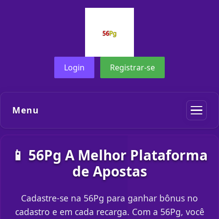
Login
Registrar-se
Menu
📱 56Pg A Melhor Plataforma
de Apostas
Cadastre-se na 56Pg para ganhar bônus no
cadastro e em cada recarga. Com a 56Pg, você