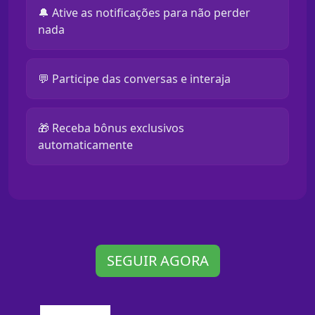
🔔 Ative as notificações para não perder
nada
💬 Participe das conversas e interaja
🎁 Receba bônus exclusivos
automaticamente
SEGUIR AGORA