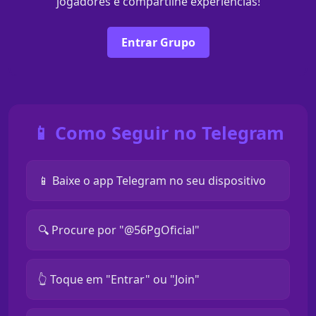
jogadores e compartilhe experiências!
Entrar Grupo
📱 Como Seguir no Telegram
📱 Baixe o app Telegram no seu dispositivo
🔍 Procure por "@56PgOficial"
👆 Toque em "Entrar" ou "Join"