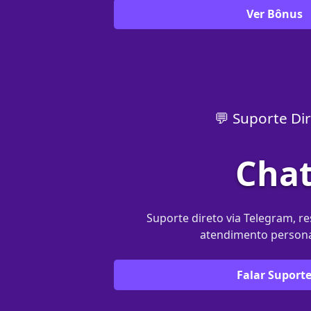
Ver Bônus
💬 Suporte Di
Cha
Suporte direto via Telegram, r
atendimento persona
Falar Suport