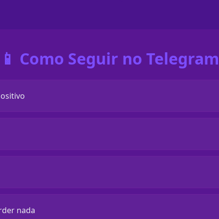
📱 Como Seguir no Telegram
ositivo
erder nada