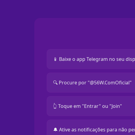
📱 Baixe o app Telegram no seu disp
🔍 Procure por "@56W.ComOficial"
👆 Toque em "Entrar" ou "Join"
🔔 Ative as notificações para não p