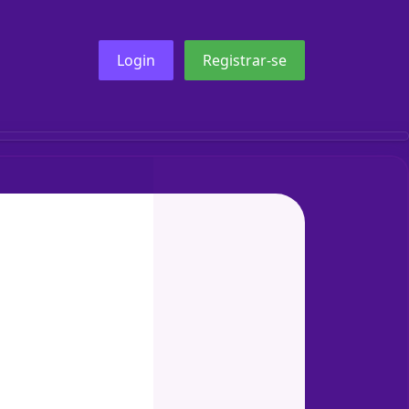
Login
Registrar-se