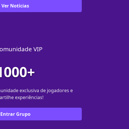
Ver Notícias
Comunidade VIP
1000+
unidade exclusiva de jogadores e
rtilhe experiências!
Entrar Grupo