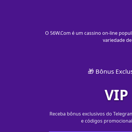
O 56W.Com é um cassino on-line popula
variedade de 
🎁 Bônus Exclu
VIP
Receba bônus exclusivos do Telegra
e códigos promocionai