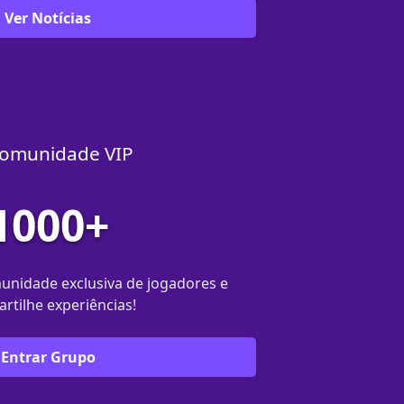
Ver Notícias
Comunidade VIP
1000+
unidade exclusiva de jogadores e
rtilhe experiências!
Entrar Grupo