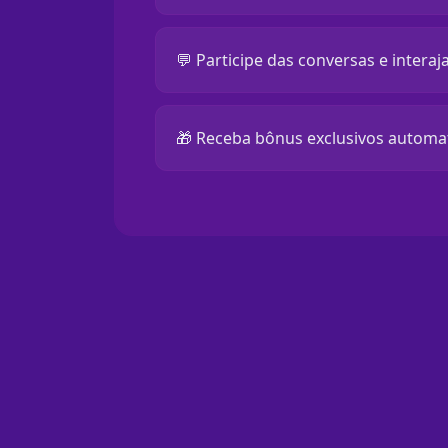
💬 Participe das conversas e interaj
🎁 Receba bônus exclusivos autom