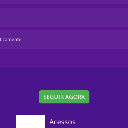
a
aticamente
SEGUIR AGORA
Acessos