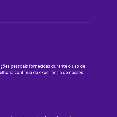
ações pessoais fornecidas durante o uso de
elhoria contínua da experiência de nossos