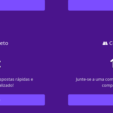
reto
👥 
t
espostas rápidas e
Junte-se a uma com
lizado!
compa
e