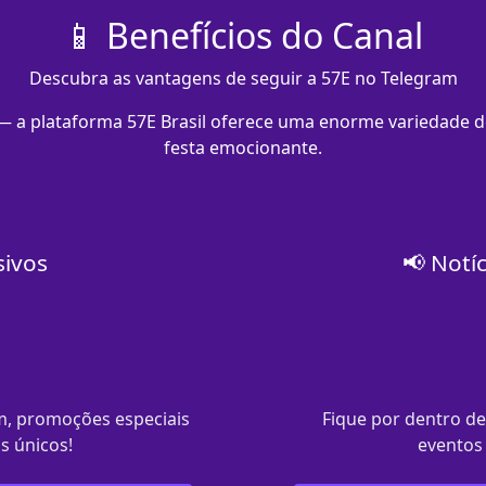
📱 Benefícios do Canal
Descubra as vantagens de seguir a 57E no Telegram
— a plataforma 57E Brasil oferece uma enorme variedade d
festa emocionante.
sivos
📢 Notí
m, promoções especiais
Fique por dentro d
s únicos!
eventos