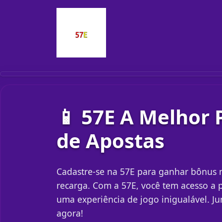
📱 57E A Melhor 
de Apostas
Cadastre-se na 57E para ganhar bônus 
recarga. Com a 57E, você tem acesso a 
uma experiência de jogo inigualável. J
agora!