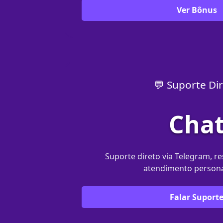
Ver Bônus
💬 Suporte Di
Cha
Suporte direto via Telegram, r
atendimento persona
Falar Suport