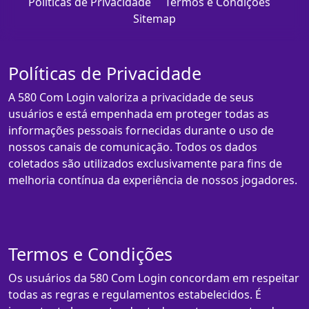
Políticas de Privacidade
Termos e Condições
Sitemap
Políticas de Privacidade
A 580 Com Login valoriza a privacidade de seus
usuários e está empenhada em proteger todas as
informações pessoais fornecidas durante o uso de
nossos canais de comunicação. Todos os dados
coletados são utilizados exclusivamente para fins de
melhoria contínua da experiência de nossos jogadores.
Termos e Condições
Os usuários da 580 Com Login concordam em respeitar
todas as regras e regulamentos estabelecidos. É