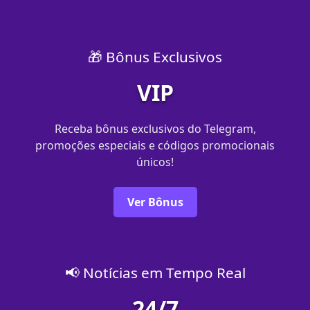
🎁 Bônus Exclusivos
VIP
Receba bônus exclusivos do Telegram,
promoções especiais e códigos promocionais
únicos!
Ver Bônus
📢 Notícias em Tempo Real
24/7