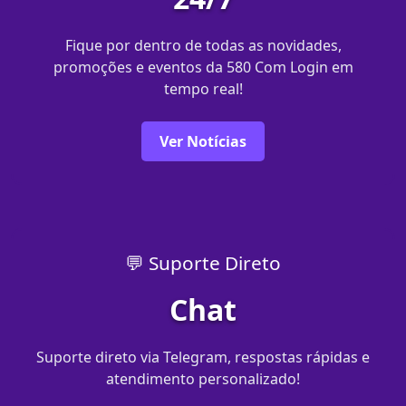
Fique por dentro de todas as novidades,
promoções e eventos da 580 Com Login em
tempo real!
Ver Notícias
💬 Suporte Direto
Chat
Suporte direto via Telegram, respostas rápidas e
atendimento personalizado!