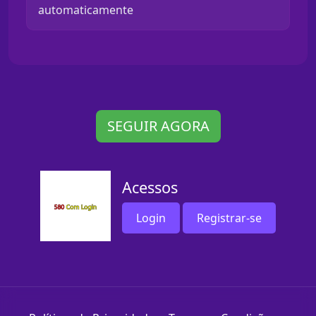
automaticamente
SEGUIR AGORA
Acessos
Login
Registrar-se