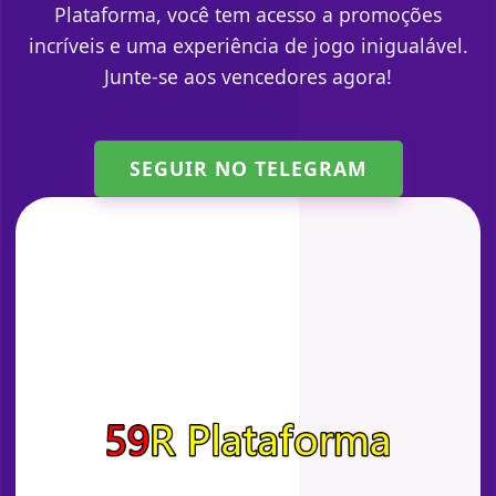
Plataforma, você tem acesso a promoções
incríveis e uma experiência de jogo inigualável.
Junte-se aos vencedores agora!
SEGUIR NO TELEGRAM