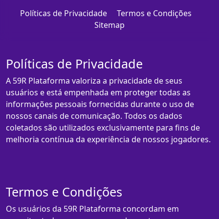
Políticas de Privacidade
Termos e Condições
Sitemap
Políticas de Privacidade
A 59R Plataforma valoriza a privacidade de seus
usuários e está empenhada em proteger todas as
informações pessoais fornecidas durante o uso de
nossos canais de comunicação. Todos os dados
coletados são utilizados exclusivamente para fins de
melhoria contínua da experiência de nossos jogadores.
Termos e Condições
Os usuários da 59R Plataforma concordam em