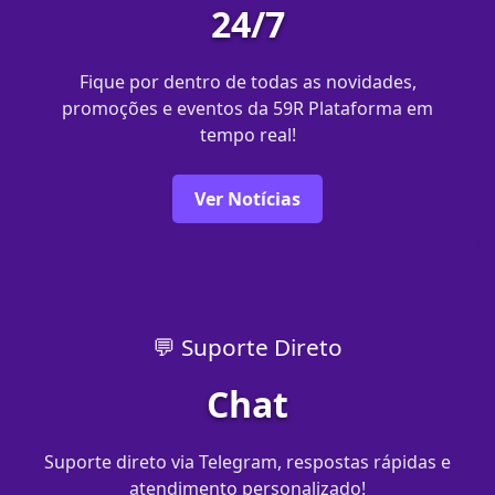
24/7
Fique por dentro de todas as novidades,
promoções e eventos da 59R Plataforma em
tempo real!
Ver Notícias
💬 Suporte Direto
Chat
Suporte direto via Telegram, respostas rápidas e
atendimento personalizado!