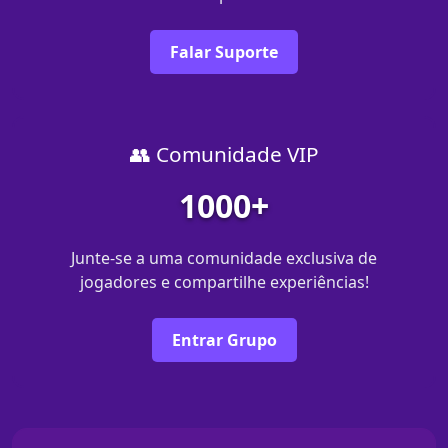
Falar Suporte
👥 Comunidade VIP
1000+
Junte-se a uma comunidade exclusiva de
jogadores e compartilhe experiências!
Entrar Grupo