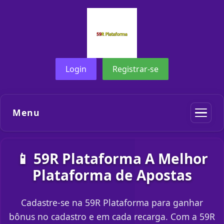
Login
Registrar-se
Menu
📱 59R Plataforma A Melhor
Plataforma de Apostas
Cadastre-se na 59R Plataforma para ganhar
bônus no cadastro e em cada recarga. Com a 59R