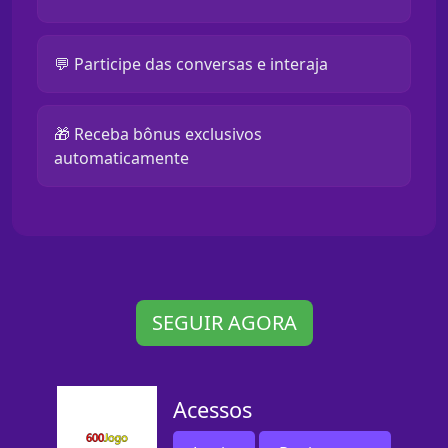
💬 Participe das conversas e interaja
🎁 Receba bônus exclusivos
automaticamente
SEGUIR AGORA
Acessos