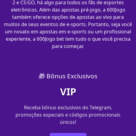
2 e CS:GO, há algo para todos os fãs de esportes
eletrônicos. Além das apostas pré-jogo, a 600Jogo
também oferece opções de apostas ao vivo para
muitos de seus eventos de e-sports. Portanto, seja você
um novato em apostas em e-sports ou um profissional
experiente, a 600Jogo bet tem tudo o que você precisa
para começar.
🎁 Bônus Exclusivos
VIP
Receba bônus exclusivos do Telegram,
promoções especiais e códigos promocionais
únicos!