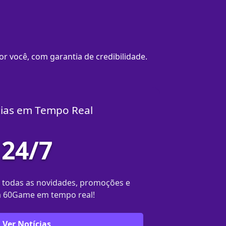
 você, com garantia de credibilidade.
cias em Tempo Real
24/7
e todas as novidades, promoções e
a 60Game em tempo real!
Ver Notícias