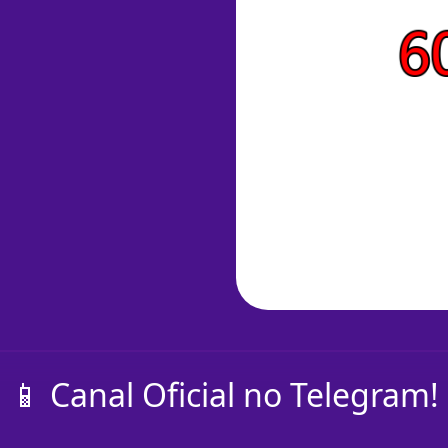
📱 Canal Oficial no Telegram!