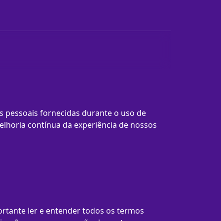
s pessoais fornecidas durante o uso de
elhoria contínua da experiência de nossos
rtante ler e entender todos os termos