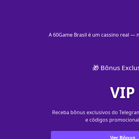
A 60Game Brasil é um cassino real — 
🎁 Bônus Exclu
VIP
Receba bônus exclusivos do Telegra
e códigos promocionai
Ver Bônus