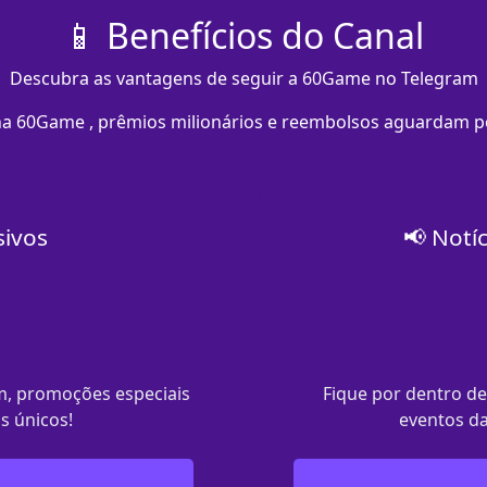
📱 Benefícios do Canal
Descubra as vantagens de seguir a 60Game no Telegram
na 60Game , prêmios milionários e reembolsos aguardam por
sivos
📢 Notí
m, promoções especiais
Fique por dentro d
s únicos!
eventos d