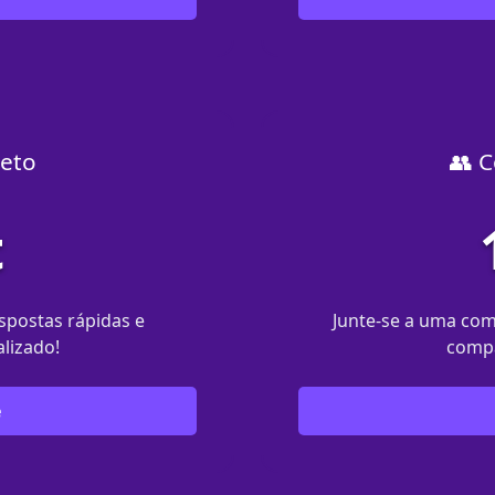
reto
👥 
t
espostas rápidas e
Junte-se a uma com
lizado!
compa
e