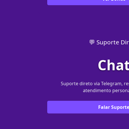
💬 Suporte Di
Cha
Suporte direto via Telegram, r
atendimento persona
Falar Suport