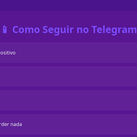
📱 Como Seguir no Telegram
ositivo
erder nada