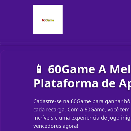
📱 60Game A Me
Plataforma de A
Cadastre-se na 60Game para ganhar bô
cada recarga. Com a 60Game, você tem
incríveis e uma experiência de jogo inig
vencedores agora!