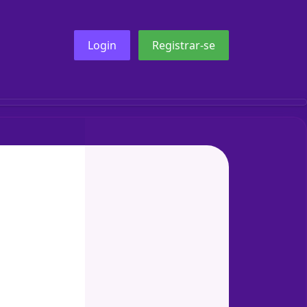
Login
Registrar-se