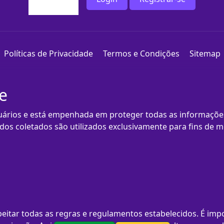
Políticas de Privacidade
Termos e Condições
Sitemap
de
suários e está empenhada em proteger todas as informaçõe
os coletados são utilizados exclusivamente para fins de m
tar todas as regras e regulamentos estabelecidos. É impo