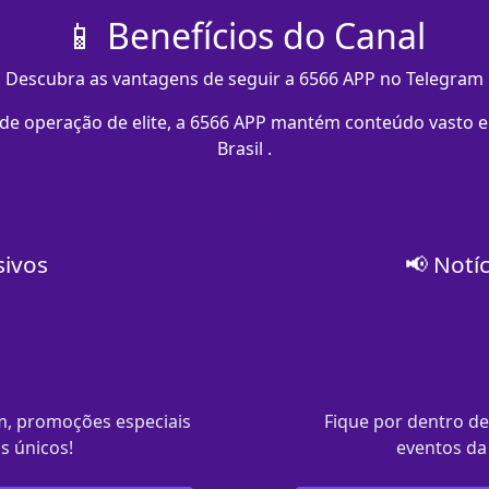
📱 Benefícios do Canal
Descubra as vantagens de seguir a 6566 APP no Telegram
e operação de elite, a 6566 APP mantém conteúdo vasto e 
Brasil .
sivos
📢 Notí
m, promoções especiais
Fique por dentro d
s únicos!
eventos da