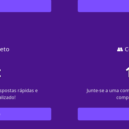
reto
👥 
t
espostas rápidas e
Junte-se a uma com
lizado!
compa
e