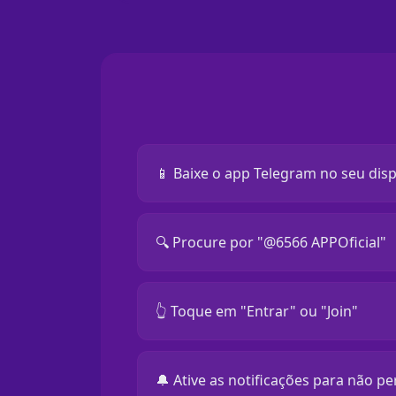
📱 Baixe o app Telegram no seu disp
🔍 Procure por "@6566 APPOficial"
👆 Toque em "Entrar" ou "Join"
🔔 Ative as notificações para não p