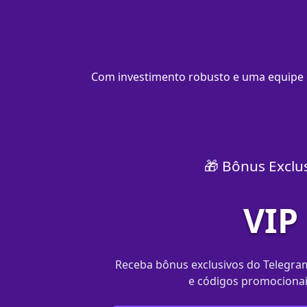
Com investimento robusto e uma equipe d
🎁 Bônus Exclu
VIP
Receba bônus exclusivos do Telegra
e códigos promocionai