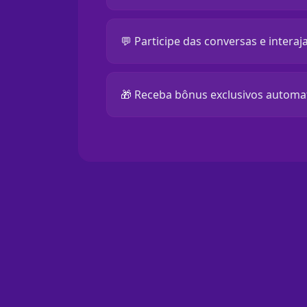
💬 Participe das conversas e interaj
🎁 Receba bônus exclusivos autom