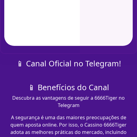
📱 Canal Oficial no Telegram!
📱 Benefícios do Canal
Descubra as vantagens de seguir a 6666Tiger no
Telegram
A segurança é uma das maiores preocupações de
quem aposta online. Por isso, o Cassino 6666Tiger
adota as melhores práticas do mercado, incluindo