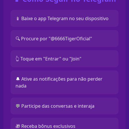
📱 Baixe o app Telegram no seu dispositivo
🔍 Procure por "@6666TigerOficial"
👆 Toque em "Entrar" ou "Join"
🔔 Ative as notificações para não perder
nada
💬 Participe das conversas e interaja
🎁 Receba bônus exclusivos