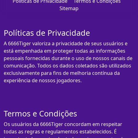
Políticas de Privacidade
Termos e Condições
Sitemap
Políticas de Privacidade
A 6666Tiger valoriza a privacidade de seus usuários e
está empenhada em proteger todas as informações
pessoais fornecidas durante o uso de nossos canais de
comunicação. Todos os dados coletados são utilizados
exclusivamente para fins de melhoria contínua da
experiência de nossos jogadores.
Termos e Condições
Os usuários da 6666Tiger concordam em respeitar
todas as regras e regulamentos estabelecidos. É