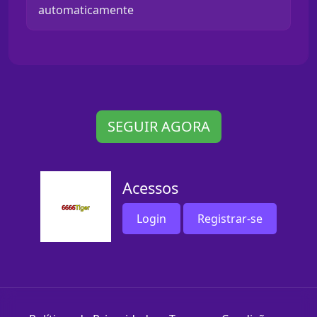
automaticamente
SEGUIR AGORA
Acessos
Login
Registrar-se