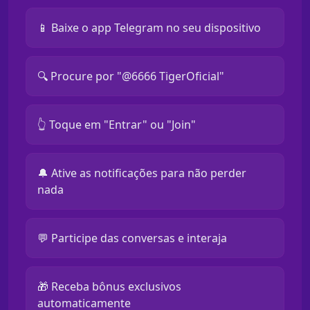
📱 Baixe o app Telegram no seu dispositivo
🔍 Procure por "@6666 TigerOficial"
👆 Toque em "Entrar" ou "Join"
🔔 Ative as notificações para não perder
nada
💬 Participe das conversas e interaja
🎁 Receba bônus exclusivos
automaticamente