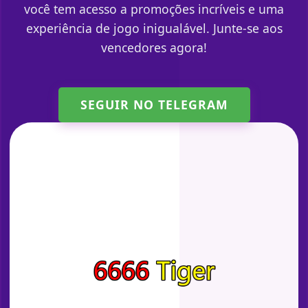
você tem acesso a promoções incríveis e uma
experiência de jogo inigualável. Junte-se aos
vencedores agora!
SEGUIR NO TELEGRAM