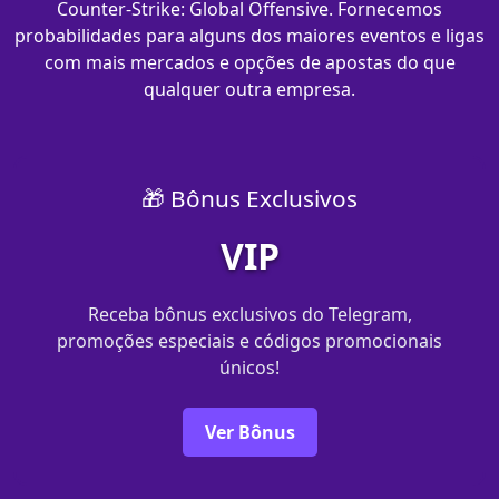
Counter-Strike: Global Offensive. Fornecemos
probabilidades para alguns dos maiores eventos e ligas
com mais mercados e opções de apostas do que
qualquer outra empresa.
🎁 Bônus Exclusivos
VIP
Receba bônus exclusivos do Telegram,
promoções especiais e códigos promocionais
únicos!
Ver Bônus