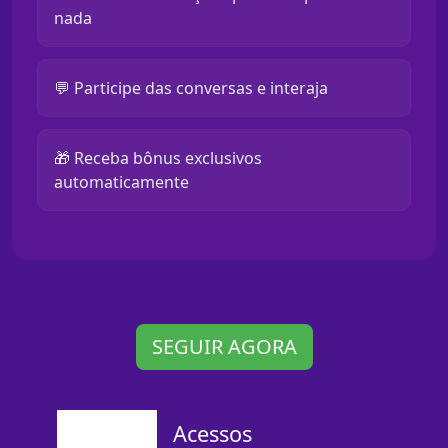
nada
💬 Participe das conversas e interaja
🎁 Receba bônus exclusivos
automaticamente
SEGUIR AGORA
Acessos