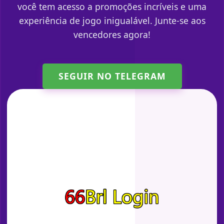
você tem acesso a promoções incríveis e uma
experiência de jogo inigualável. Junte-se aos
vencedores agora!
SEGUIR NO TELEGRAM