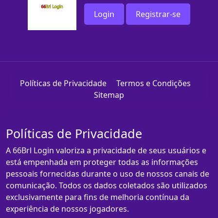
Login
Registrar-se
Políticas de Privacidade
Termos e Condições
Sitemap
Políticas de Privacidade
A 66Brl Login valoriza a privacidade de seus usuários e
está empenhada em proteger todas as informações
pessoais fornecidas durante o uso de nossos canais de
comunicação. Todos os dados coletados são utilizados
exclusivamente para fins de melhoria contínua da
experiência de nossos jogadores.