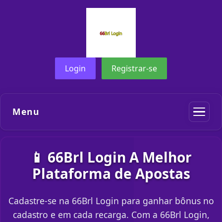
Login
Registrar-se
Menu
📱 66Brl Login A Melhor
Plataforma de Apostas
Cadastre-se na 66Brl Login para ganhar bônus no
cadastro e em cada recarga. Com a 66Brl Login,