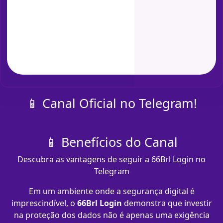
📱 Canal Oficial no Telegram!
📱 Benefícios do Canal
Descubra as vantagens de seguir a 66Brl Login no
Telegram
Em um ambiente onde a segurança digital é
imprescindível, o
66Brl Login
demonstra que investir
na proteção dos dados não é apenas uma exigência