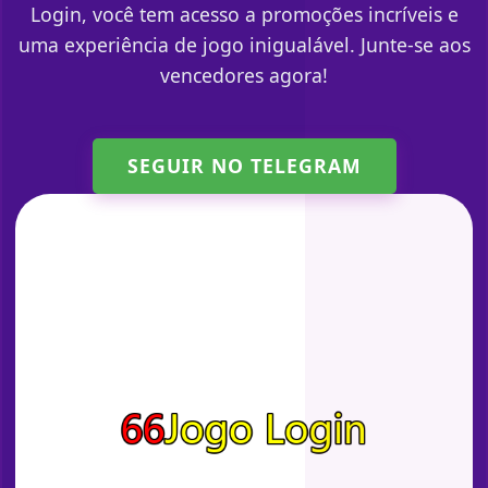
Login, você tem acesso a promoções incríveis e
uma experiência de jogo inigualável. Junte-se aos
vencedores agora!
SEGUIR NO TELEGRAM