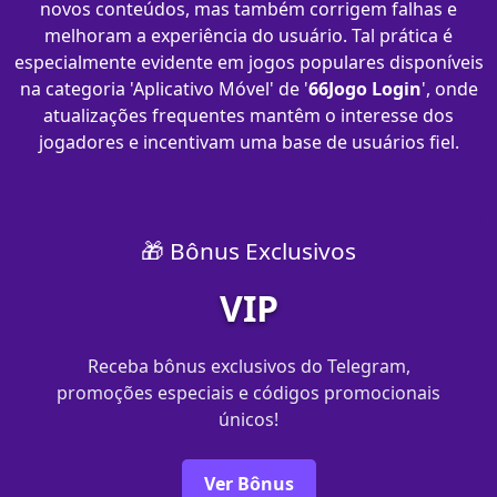
novos conteúdos, mas também corrigem falhas e
melhoram a experiência do usuário. Tal prática é
especialmente evidente em jogos populares disponíveis
na categoria 'Aplicativo Móvel' de '
66Jogo Login
', onde
atualizações frequentes mantêm o interesse dos
jogadores e incentivam uma base de usuários fiel.
🎁 Bônus Exclusivos
VIP
Receba bônus exclusivos do Telegram,
promoções especiais e códigos promocionais
únicos!
Ver Bônus