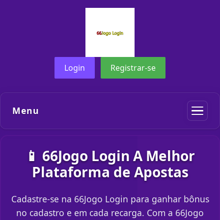
Login
Registrar-se
Menu
📱 66Jogo Login A Melhor
Plataforma de Apostas
Cadastre-se na 66Jogo Login para ganhar bônus
no cadastro e em cada recarga. Com a 66Jogo