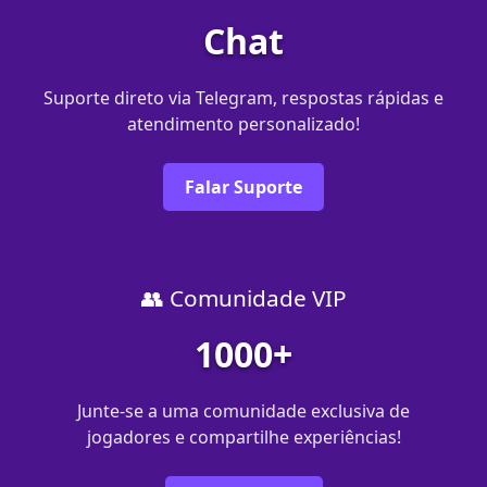
Chat
Suporte direto via Telegram, respostas rápidas e
atendimento personalizado!
Falar Suporte
👥 Comunidade VIP
1000+
Junte-se a uma comunidade exclusiva de
jogadores e compartilhe experiências!