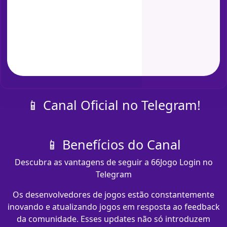
📱 Canal Oficial no Telegram!
📱 Benefícios do Canal
Descubra as vantagens de seguir a 66Jogo Login no
Telegram
Os desenvolvedores de jogos estão constantemente
inovando e atualizando jogos em resposta ao feedback
da comunidade. Esses updates não só introduzem