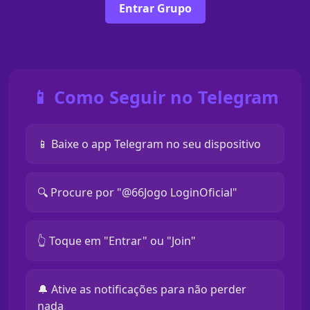
Entrar Grupo
📱 Como Seguir no Telegram
📱 Baixe o app Telegram no seu dispositivo
🔍 Procure por "@66Jogo LoginOficial"
👆 Toque em "Entrar" ou "Join"
🔔 Ative as notificações para não perder
nada