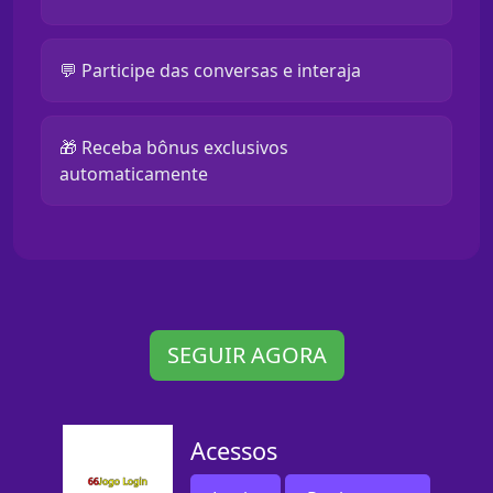
💬 Participe das conversas e interaja
🎁 Receba bônus exclusivos
automaticamente
SEGUIR AGORA
Acessos