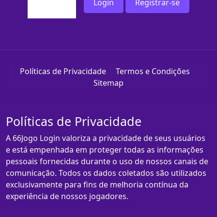
Login
Registrar-se
Políticas de Privacidade
Termos e Condições
Sitemap
Políticas de Privacidade
A 66Jogo Login valoriza a privacidade de seus usuários
e está empenhada em proteger todas as informações
pessoais fornecidas durante o uso de nossos canais de
comunicação. Todos os dados coletados são utilizados
exclusivamente para fins de melhoria contínua da
experiência de nossos jogadores.