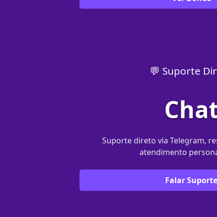
💬 Suporte Di
Cha
Suporte direto via Telegram, r
atendimento persona
Falar Suport