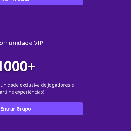
Comunidade VIP
1000+
unidade exclusiva de jogadores e
rtilhe experiências!
Entrar Grupo