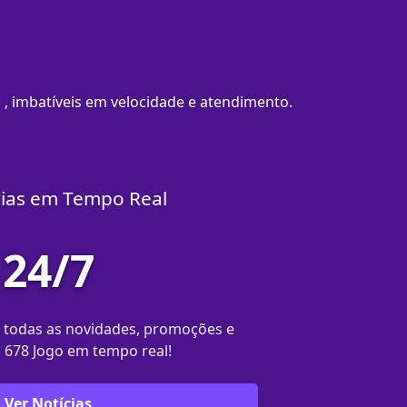
 , imbatíveis em velocidade e atendimento.
cias em Tempo Real
24/7
e todas as novidades, promoções e
 678 Jogo em tempo real!
Ver Notícias