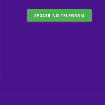
SEGUIR NO TELEGRAM