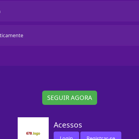
a
aticamente
SEGUIR AGORA
Acessos
Login
Registrar-se