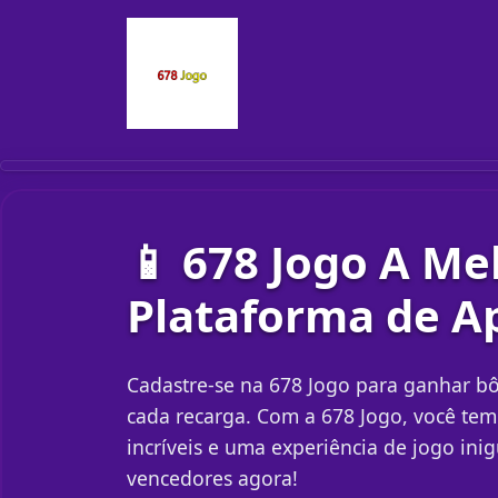
📱 678 Jogo A Me
Plataforma de A
Cadastre-se na 678 Jogo para ganhar b
cada recarga. Com a 678 Jogo, você te
incríveis e uma experiência de jogo inig
vencedores agora!