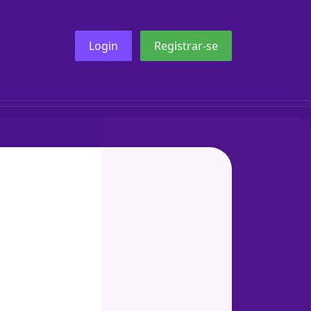
Login
Registrar-se