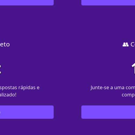
reto
👥 
t
espostas rápidas e
Junte-se a uma com
lizado!
compa
e