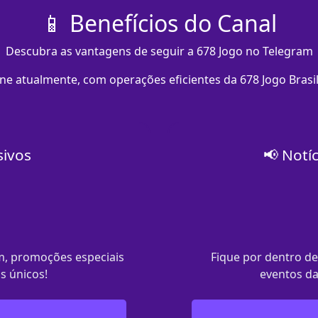
📱 Benefícios do Canal
Descubra as vantagens de seguir a 678 Jogo no Telegram
ne atualmente, com operações eficientes da 678 Jogo Brasil
sivos
📢 Notí
m, promoções especiais
Fique por dentro d
s únicos!
eventos da