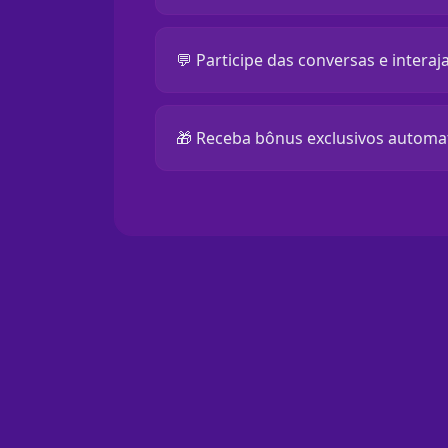
💬 Participe das conversas e interaj
🎁 Receba bônus exclusivos autom