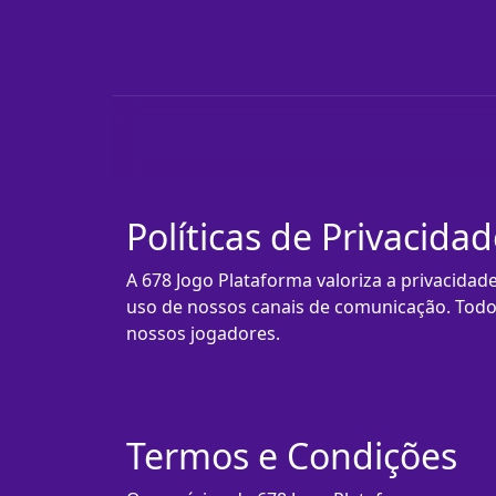
Políticas de Privacida
A 678 Jogo Plataforma valoriza a privacida
uso de nossos canais de comunicação. Todos
nossos jogadores.
Termos e Condições