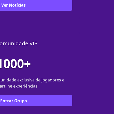
Ver Notícias
Comunidade VIP
1000+
unidade exclusiva de jogadores e
rtilhe experiências!
Entrar Grupo