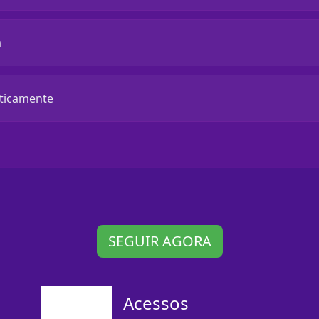
a
aticamente
SEGUIR AGORA
Acessos