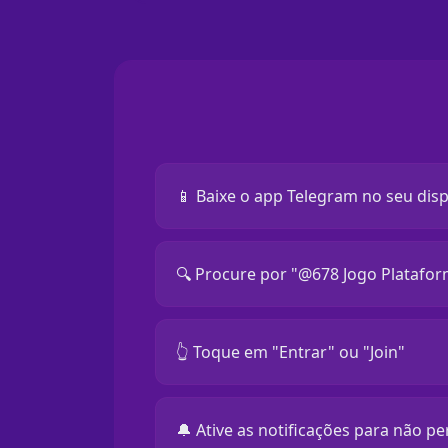
📱 Baixe o app Telegram no seu disp
🔍 Procure por "@678 Jogo Platafor
👆 Toque em "Entrar" ou "Join"
🔔 Ative as notificações para não p