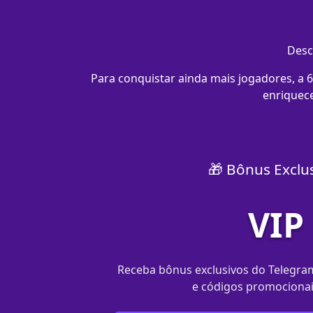
Desc
Para conquistar ainda mais jogadores, a 
enriquece
🎁 Bônus Exclu
VIP
Receba bônus exclusivos do Telegra
e códigos promocionai