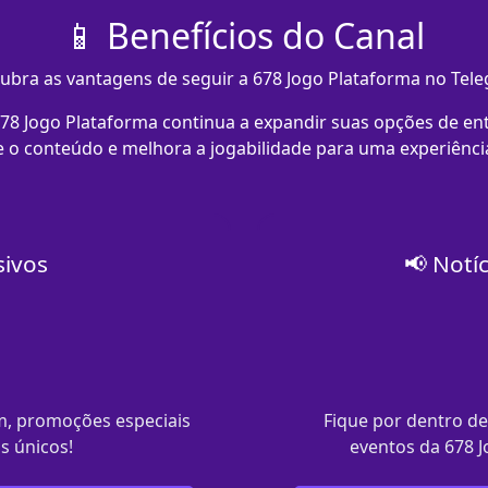
📱 Benefícios do Canal
ubra as vantagens de seguir a 678 Jogo Plataforma no Tel
678 Jogo Plataforma continua a expandir suas opções de ent
 o conteúdo e melhora a jogabilidade para uma experiênci
sivos
📢 Notí
m, promoções especiais
Fique por dentro d
s únicos!
eventos da 678 