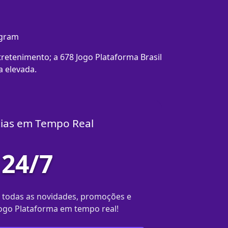
egram
retenimento; a 678 Jogo Plataforma Brasil
a elevada.
cias em Tempo Real
24/7
e todas as novidades, promoções e
Jogo Plataforma em tempo real!