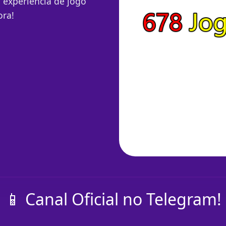
 experiência de jogo
ora!
📱 Canal Oficial no Telegram!