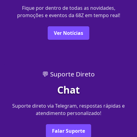
Fique por dentro de todas as novidades,
promoções e eventos da 68Z em tempo real!
Ver Notícias
💬 Suporte Direto
Chat
Suporte direto via Telegram, respostas rápidas e
atendimento personalizado!
Falar Suporte