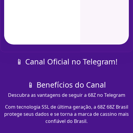
📱 Canal Oficial no Telegram!
📱 Benefícios do Canal
Descubra as vantagens de seguir a 68Z no Telegram
Com tecnologia SSL de última geração, a 68Z 68Z Brasil
protege seus dados e se torna a marca de cassino mais
confiável do Brasil.