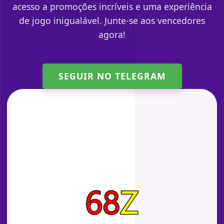
acesso a promoções incríveis e uma experiência
de jogo inigualável. Junte-se aos vencedores
agora!
SEGUIR NO TELEGRAM