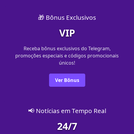
🎁 Bônus Exclusivos
VIP
Receba bônus exclusivos do Telegram,
promoções especiais e códigos promocionais
únicos!
Ver Bônus
📢 Notícias em Tempo Real
24/7