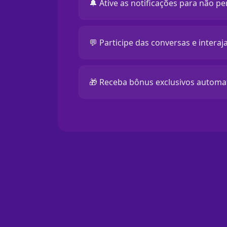
🔔 Ative as notificações para não p
💬 Participe das conversas e interaj
🎁 Receba bônus exclusivos autom