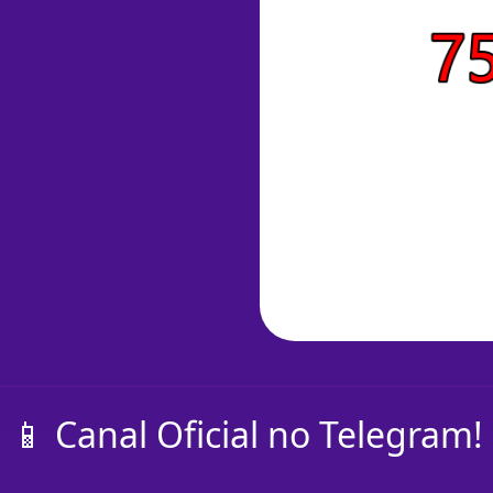
📱 Canal Oficial no Telegram!