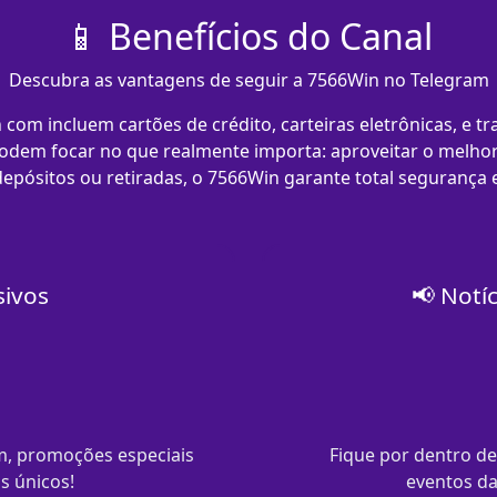
📱 Benefícios do Canal
Descubra as vantagens de seguir a 7566Win no Telegram
​ incluem cartões de crédito, carteiras eletrônicas, e t
dem focar no que realmente importa: aproveitar o melhor do
depósitos ou retiradas, o 7566Win garante total segurança e
sivos
📢 Notí
m, promoções especiais
Fique por dentro d
s únicos!
eventos da