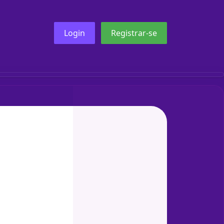
Login
Registrar-se