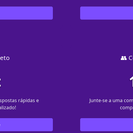
reto
👥 
t
espostas rápidas e
Junte-se a uma com
lizado!
compa
e