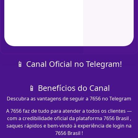
📱 Canal Oficial no Telegram!
📱 Benefícios do Canal
Descubra as vantagens de seguir a 7656 no Telegram
A 7656 faz de tudo para atender a todos os clientes —
com a credibilidade oficial da plataforma 7656 Brasil ,
saques rápidos e bem-vindo à experiência de login na
7656 Brasil !