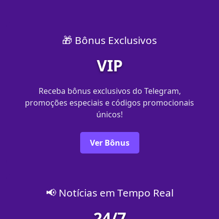
🎁 Bônus Exclusivos
VIP
Receba bônus exclusivos do Telegram,
promoções especiais e códigos promocionais
únicos!
Ver Bônus
📢 Notícias em Tempo Real
24/7