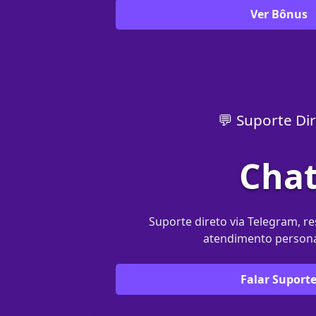
Ver Bônus
💬 Suporte Di
Cha
Suporte direto via Telegram, r
atendimento persona
Falar Suport