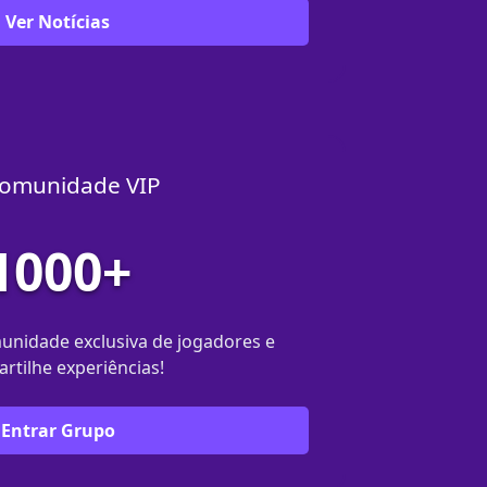
Ver Notícias
Comunidade VIP
1000+
unidade exclusiva de jogadores e
rtilhe experiências!
Entrar Grupo