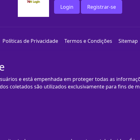
Login
Registrar-se
Políticas de Privacidade
Termos e Condições
Sitemap
de
 usuários e está empenhada em proteger todas as informaç
os coletados são utilizados exclusivamente para fins de m