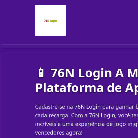
📱 76N Login A 
Plataforma de A
Cadastre-se na 76N Login para ganhar 
cada recarga. Com a 76N Login, você t
incríveis e uma experiência de jogo inig
vencedores agora!