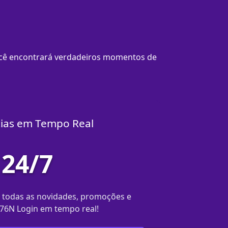
ocê encontrará verdadeiros momentos de
cias em Tempo Real
24/7
e todas as novidades, promoções e
 76N Login em tempo real!