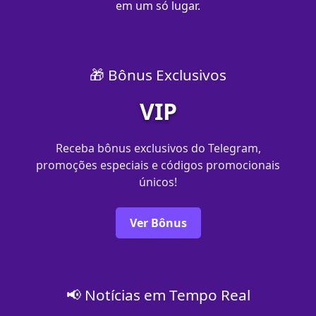
em um só lugar.
🎁 Bônus Exclusivos
VIP
Receba bônus exclusivos do Telegram,
promoções especiais e códigos promocionais
únicos!
Ver Bônus
📢 Notícias em Tempo Real