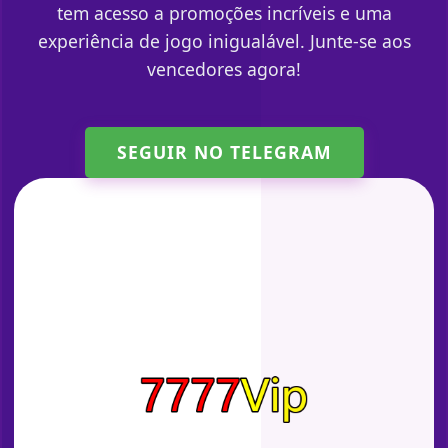
tem acesso a promoções incríveis e uma
experiência de jogo inigualável. Junte-se aos
vencedores agora!
SEGUIR NO TELEGRAM