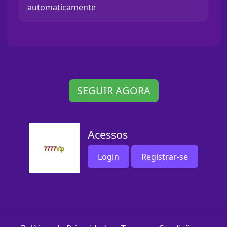
automaticamente
SEGUIR AGORA
Acessos
Login
Registrar-se