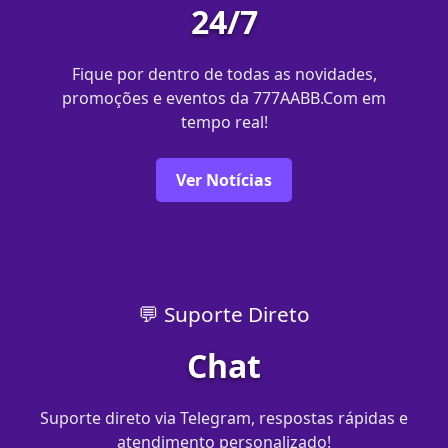
24/7
Fique por dentro de todas as novidades,
promoções e eventos da 777AABB.Com em
tempo real!
Ver Notícias
💬 Suporte Direto
Chat
Suporte direto via Telegram, respostas rápidas e
atendimento personalizado!