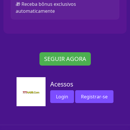
🎁 Receba bônus exclusivos
automaticamente
SEGUIR AGORA
Acessos
Login
Registrar-se