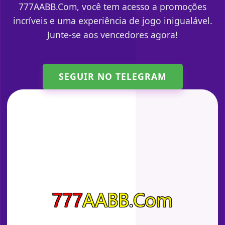
777AABB.Com, você tem acesso a promoções
incríveis e uma experiência de jogo inigualável.
Junte-se aos vencedores agora!
SEGUIR NO TELEGRAM