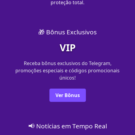
proteção total.
🎁 Bônus Exclusivos
VIP
Receba bônus exclusivos do Telegram,
promoções especiais e códigos promocionais
únicos!
Ver Bônus
📢 Notícias em Tempo Real