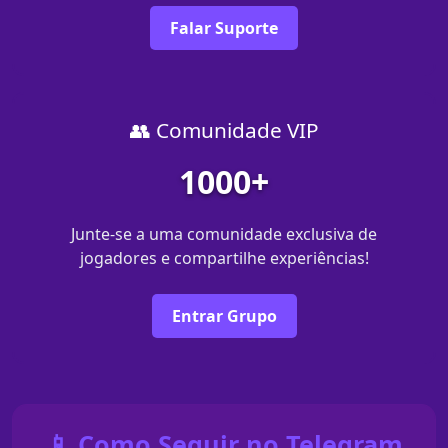
Falar Suporte
👥 Comunidade VIP
1000+
Junte-se a uma comunidade exclusiva de
jogadores e compartilhe experiências!
Entrar Grupo
📱 Como Seguir no Telegram